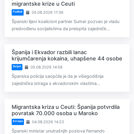
migrantske krize u Ceuti
Fudbal
05.08.2026 17:36
Španski lijevi koalicioni partner Sumar pozvao je vladu
predvođenu socijalistima da preispita zajedničk...
Španija i Ekvador razbili lanac
krijumčarenja kokaina, uhapšene 44 osobe
Svijet
05.08.2026 14:58
Španska policija saopćila je da je višegodišnja
zajednička istraga s ekvadorskim vlastima...
Migrantska kriza u Ceuti: Španija potvrdila
povratak 70.000 osoba u Maroko
Evropa
04.08.2026 14:23
Španski ministar unutrašnjih poslova Fernando