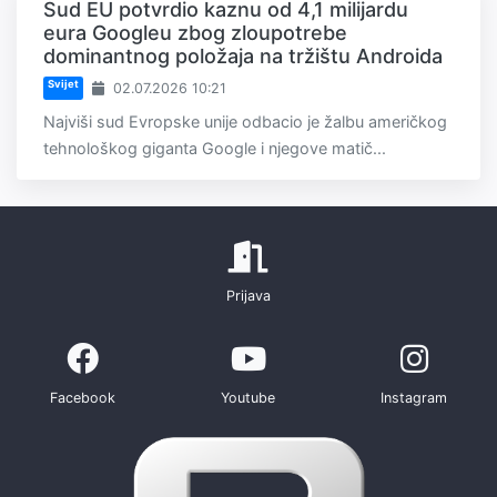
Sud EU potvrdio kaznu od 4,1 milijardu
eura Googleu zbog zloupotrebe
dominantnog položaja na tržištu Androida
Svijet
02.07.2026 10:21
Najviši sud Evropske unije odbacio je žalbu američkog
tehnološkog giganta Google i njegove matič...
Prijava
Facebook
Youtube
Instagram