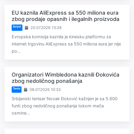
EU kaznila AliExpress sa 550 miliona eura
zbog prodaje opasnih i ilegalnih proizvoda
Svijet
20.07.2026 13:28
Evropska komisija kaznila je kinesku platformu za
internet trgovinu AliExpress sa 550 miliona eura jer nije
po...
Organizatori Wimbledona kaznili Đokovića
zbog nedoličnog ponašanja
Tenis
08.07.2026 10:33
Srbijanski teniser Novak Đoković kažnjen je sa 5.600
funti zbog nedoličnog ponašanja tokom meča
osmine...