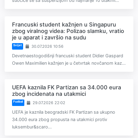
suočiće se sa suspenzijom od najmanje 10 utakmi...
Francuski student kažnjen u Singapuru
zbog viralnog videa: Polizao slamku, vratio
je u aparat i završio na sudu
Svijet
30.07.2026 10:56
Devetnaestogodišnji francuski student Didier Gaspard
Owen Maximilien kažnjen je u četvrtak novčanom kaz...
UEFA kaznila FK Partizan sa 34.000 eura
zbog incidenata na utakmici
Fudbal
29.07.2026 22:02
UEFA je kaznila beogradski FK Partizan sa ukupno
34.000 eura zbog propusta na utakmici protiv
luksembur&scaro...