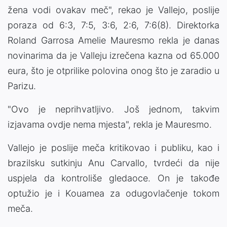
žena vodi ovakav meč", rekao je Vallejo, poslije
poraza od 6:3, 7:5, 3:6, 2:6, 7:6(8). Direktorka
Roland Garrosa Amelie Mauresmo rekla je danas
novinarima da je Valleju izrečena kazna od 65.000
eura, što je otprilike polovina onog što je zaradio u
Parizu.
"Ovo je neprihvatljivo. Još jednom, takvim
izjavama ovdje nema mjesta", rekla je Mauresmo.
Vallejo je poslije meča kritikovao i publiku, kao i
brazilsku sutkinju Anu Carvallo, tvrdeći da nije
uspjela da kontroliše gledaoce. On je takođe
optužio je i Kouamea za odugovlačenje tokom
meča.