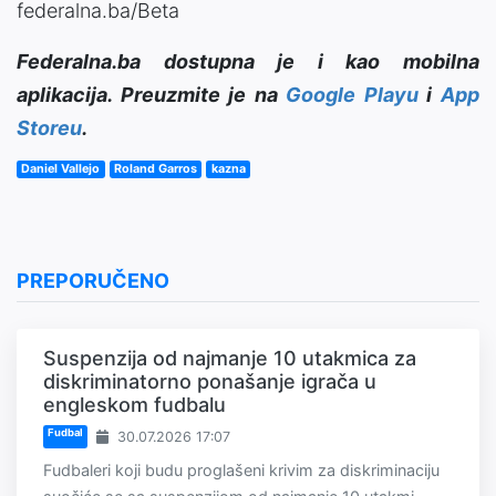
federalna.ba/Beta
Federalna.ba dostupna je i kao mobilna
aplikacija. Preuzmite je na
Google Playu
i
App
Storeu
.
Daniel Vallejo
Roland Garros
kazna
PREPORUČENO
Suspenzija od najmanje 10 utakmica za
diskriminatorno ponašanje igrača u
engleskom fudbalu
Fudbal
30.07.2026 17:07
Fudbaleri koji budu proglašeni krivim za diskriminaciju