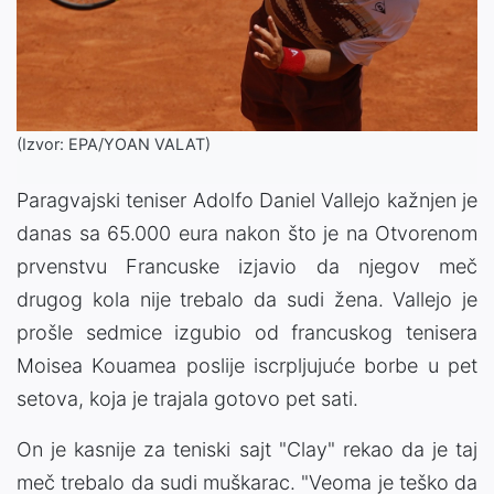
(Izvor: EPA/YOAN VALAT)
Paragvajski teniser Adolfo Daniel Vallejo kažnjen je
danas sa 65.000 eura nakon što je na Otvorenom
prvenstvu Francuske izjavio da njegov meč
drugog kola nije trebalo da sudi žena. Vallejo je
prošle sedmice izgubio od francuskog tenisera
Moisea Kouamea poslije iscrpljujuće borbe u pet
setova, koja je trajala gotovo pet sati.
On je kasnije za teniski sajt "Clay" rekao da je taj
meč trebalo da sudi muškarac. "Veoma je teško da