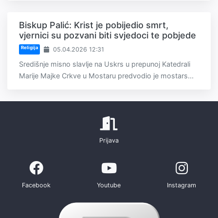
Biskup Palić: Krist je pobijedio smrt,
vjernici su pozvani biti svjedoci te pobjede
Religija
05.04.2026 12:31
Središnje misno slavlje na Uskrs u prepunoj Katedrali
Marije Majke Crkve u Mostaru predvodio je mostars...
Prijava
Facebook
Youtube
Instagram