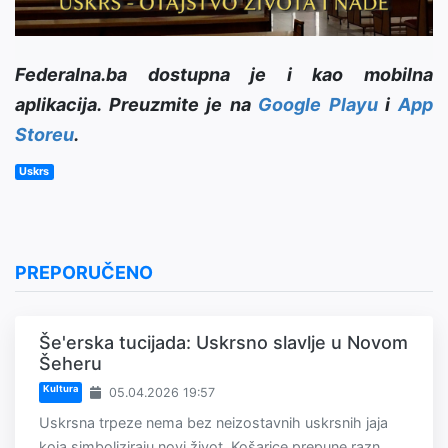
Federalna.ba dostupna je i kao mobilna
aplikacija. Preuzmite je na
Google Playu
i
App
Storeu
.
Uskrs
PREPORUČENO
Še'erska tucijada: Uskrsno slavlje u Novom
Šeheru
Kultura
05.04.2026 19:57
Uskrsna trpeze nema bez neizostavnih uskrsnih jaja
koja simboliziraju novi život. Košarice prepune razn...