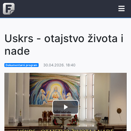
Uskrs - otajstvo života i
nade
30.04.2026. 18:40
Dokumentarni program
Play
Video