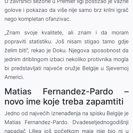
U završnici sezone u Premier ligi postizao je važne
golove i pokazao da više nije samo brz krilni igrač
nego kompletan ofanzivac.
„Znam svoje kvalitete, ali znam i da moram
popraviti statistiku. Još nisam stigao tamo gdje
želim biti“, rekao je Doku. Njegova sposobnost da
jednim driblingom izbaci nekoliko protivnika mogla
bi predstavljati najveće oružje Belgije u Sjevernoj
Americi.
Matias Fernandez-Pardo –
novo ime koje treba zapamtiti
Jedno od najvećih iznenađenja na spisku Belgije je
Matias Fernandez-Pardo. Dvadesetjednogodišnji
napadač Lillea još početkom maja nije bio ni u