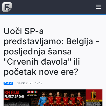
Uoči SP-a
predstavljamo: Belgija -
posljednja šansa
"Crvenih đavola" ili
početak nove ere?
04.06.2026. 12:19
Fudbal