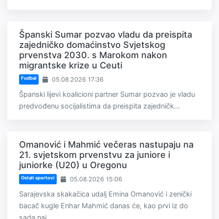
Španski Sumar pozvao vladu da preispita
zajedničko domaćinstvo Svjetskog
prvenstva 2030. s Marokom nakon
migrantske krize u Ceuti
Fudbal
05.08.2026 17:36
Španski lijevi koalicioni partner Sumar pozvao je vladu
predvođenu socijalistima da preispita zajedničk...
Omanović i Mahmić večeras nastupaju na
21. svjetskom prvenstvu za juniore i
juniorke (U20) u Oregonu
Ostali sportovi
05.08.2026 15:06
Sarajevska skakačica udalj Emina Omanović i zenički
bacač kugle Enhar Mahmić danas će, kao prvi iz do
sada naj...