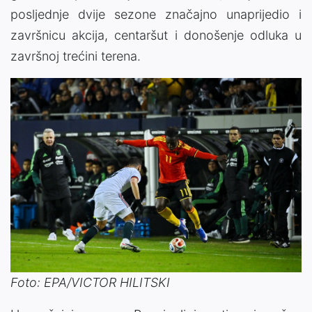
posljednje dvije sezone značajno unaprijedio i
završnicu akcija, centaršut i donošenje odluka u
završnoj trećini terena.
Foto: EPA/VICTOR HILITSKI