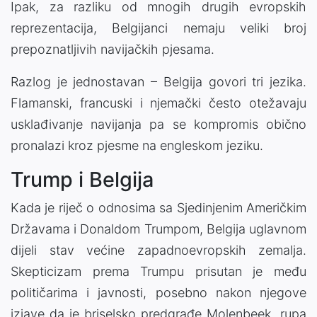
Ipak, za razliku od mnogih drugih evropskih
reprezentacija, Belgijanci nemaju veliki broj
prepoznatljivih navijačkih pjesama.
Razlog je jednostavan – Belgija govori tri jezika.
Flamanski, francuski i njemački često otežavaju
usklađivanje navijanja pa se kompromis obično
pronalazi kroz pjesme na engleskom jeziku.
Trump i Belgija
Kada je riječ o odnosima sa Sjedinjenim Američkim
Državama i Donaldom Trumpom, Belgija uglavnom
dijeli stav većine zapadnoevropskih zemalja.
Skepticizam prema Trumpu prisutan je među
političarima i javnosti, posebno nakon njegove
izjave da je briselsko predgrađe Molenbeek „rupa