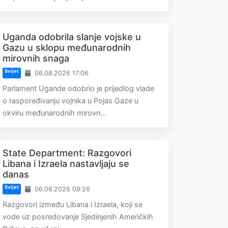
Uganda odobrila slanje vojske u
Gazu u sklopu međunarodnih
mirovnih snaga
Svijet
06.08.2026 17:06
Parlament Ugande odobrio je prijedlog vlade
o raspoređivanju vojnika u Pojas Gaze u
okviru međunarodnih mirovn...
State Department: Razgovori
Libana i Izraela nastavljaju se
danas
Svijet
06.08.2026 09:26
Razgovori između Libana i Izraela, koji se
vode uz posredovanje Sjedinjenih Američkih