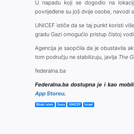
U napadu koji se dogodio na lokaci
povrijeđene su još dvije osobe, navodi
UNICEF ističe da se taj punkt koristi viš
gradu Gazi omogućio pristup čistoj vo
Agencija je saopćila da je obustavila ak
tom području ne stabilizuju, javlja
The G
federalna.ba
Federalna.ba dostupna je i kao mobil
App Storeu
.
Bliski istok
Gaza
UNICEF
Izrael