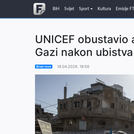
BiH
Svijet
Sport
Kultura
Emisije F
UNICEF obustavio a
Gazi nakon ubistv
18.04.2026. 18:56
Bliski Istok