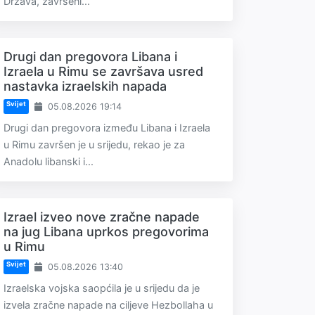
Država, završeni...
Drugi dan pregovora Libana i
Izraela u Rimu se završava usred
nastavka izraelskih napada
Svijet
05.08.2026 19:14
Drugi dan pregovora između Libana i Izraela
u Rimu završen je u srijedu, rekao je za
Anadolu libanski i...
Izrael izveo nove zračne napade
na jug Libana uprkos pregovorima
u Rimu
Svijet
05.08.2026 13:40
Izraelska vojska saopćila je u srijedu da je
izvela zračne napade na ciljeve Hezbollaha u