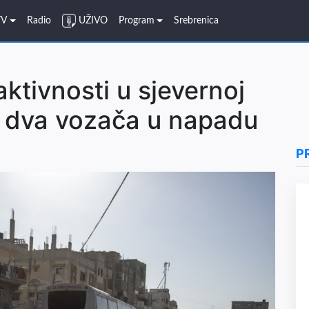
TV
Radio
UŽIVO
Program
Srebrenica
ktivnosti u sjevernoj
a dva vozača u napadu
P