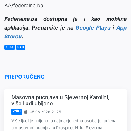
AA/federalna.ba
Federalna.ba dostupna je i kao mobilna
aplikacija. Preuzmite je na
Google Playu
i
App
Storeu
.
Kuba
SAD
PREPORUČENO
Masovna pucnjava u Sjevernoj Karolini,
više ljudi ubijeno
Svijet
05.08.2026 21:25
Više ljudi je ubijeno, a najmanje jedna osoba je ranjena
u masovnoj pucnjavi u Prospect Hillu, Sjeverna...