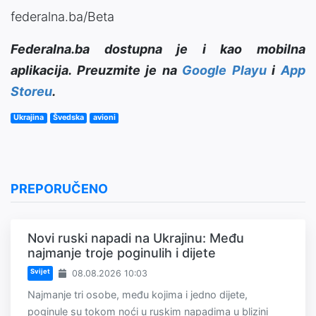
federalna.ba/Beta
Federalna.ba dostupna je i kao mobilna
aplikacija. Preuzmite je na
Google Playu
i
App
Storeu
.
Ukrajina
Švedska
avioni
PREPORUČENO
Novi ruski napadi na Ukrajinu: Među
najmanje troje poginulih i dijete
Svijet
08.08.2026 10:03
Najmanje tri osobe, među kojima i jedno dijete,
poginule su tokom noći u ruskim napadima u blizini