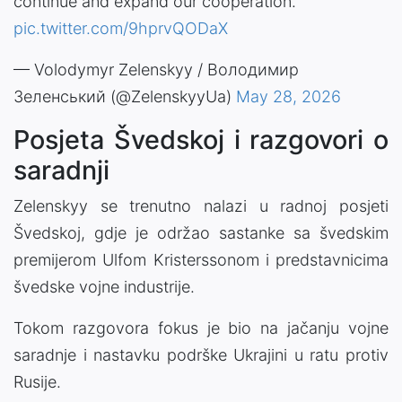
continue and expand our cooperation.
pic.twitter.com/9hprvQODaX
— Volodymyr Zelenskyy / Володимир
Зеленський (@ZelenskyyUa)
May 28, 2026
Posjeta Švedskoj i razgovori o
saradnji
Zelenskyy se trenutno nalazi u radnoj posjeti
Švedskoj, gdje je održao sastanke sa švedskim
premijerom Ulfom Kristerssonom i predstavnicima
švedske vojne industrije.
Tokom razgovora fokus je bio na jačanju vojne
saradnje i nastavku podrške Ukrajini u ratu protiv
Rusije.