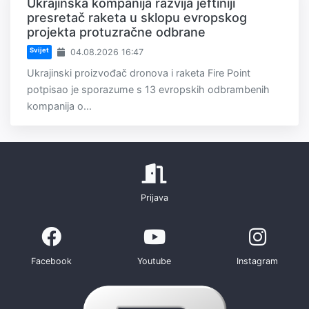
Ukrajinska kompanija razvija jeftiniji
presretač raketa u sklopu evropskog
projekta protuzračne odbrane
Svijet
04.08.2026 16:47
Ukrajinski proizvođač dronova i raketa Fire Point
potpisao je sporazume s 13 evropskih odbrambenih
kompanija o...
Prijava
Facebook
Youtube
Instagram