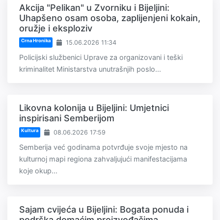
Akcija "Pelikan" u Zvorniku i Bijeljini:
Uhapšeno osam osoba, zaplijenjeni kokain,
oružje i eksploziv
Crna Hronika
15.06.2026 11:34
Policijski službenici Uprave za organizovani i teški
kriminalitet Ministarstva unutrašnjih poslo...
Likovna kolonija u Bijeljini: Umjetnici
inspirisani Semberijom
Kultura
08.06.2026 17:59
Semberija već godinama potvrđuje svoje mjesto na
kulturnoj mapi regiona zahvaljujući manifestacijama
koje okup...
Sajam cvijeća u Bijeljini: Bogata ponuda i
podrška domaćim proizvođačima