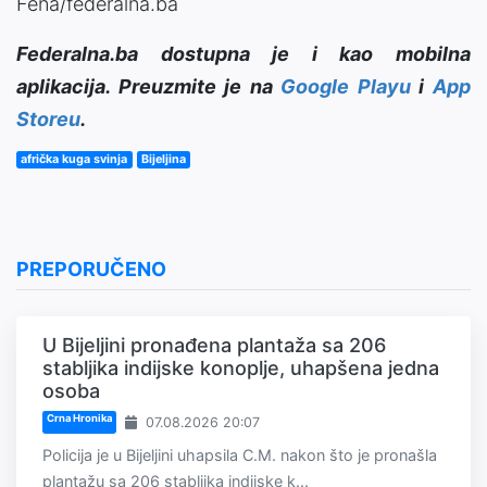
Fena/federalna.ba
Federalna.ba dostupna je i kao mobilna
aplikacija. Preuzmite je na
Google Playu
i
App
Storeu
.
afrička kuga svinja
Bijeljina
PREPORUČENO
U Bijeljini pronađena plantaža sa 206
stabljika indijske konoplje, uhapšena jedna
osoba
Crna Hronika
07.08.2026 20:07
Policija je u Bijeljini uhapsila C.M. nakon što je pronašla
plantažu sa 206 stabljika indijske k...