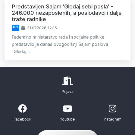
Predstavljen Sajam 'Gledaj sebi posla' -
246.000 nezaposlenih, a poslodavci i dalje
traže radnike
BiH
31.07.2026 12:15
Federalno ministarstvo rada i socijalne politike
predstavilo je danas ovogodišnji Sajam poslova
"Gledaj...
Prijava
Facebook
Youtube
Instagram