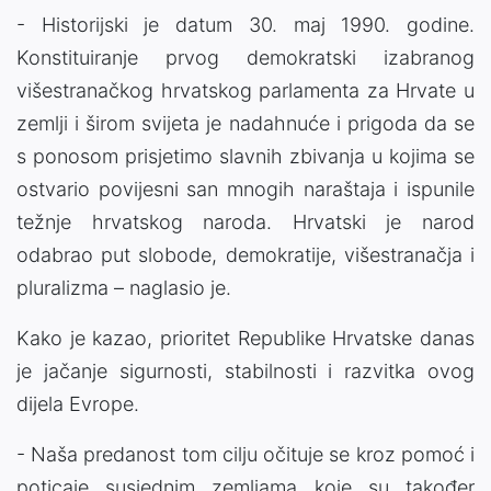
- Historijski je datum 30. maj 1990. godine.
Konstituiranje prvog demokratski izabranog
višestranačkog hrvatskog parlamenta za Hrvate u
zemlji i širom svijeta je nadahnuće i prigoda da se
s ponosom prisjetimo slavnih zbivanja u kojima se
ostvario povijesni san mnogih naraštaja i ispunile
težnje hrvatskog naroda. Hrvatski je narod
odabrao put slobode, demokratije, višestranačja i
pluralizma – naglasio je.
Kako je kazao, prioritet Republike Hrvatske danas
je jačanje sigurnosti, stabilnosti i razvitka ovog
dijela Evrope.
- Naša predanost tom cilju očituje se kroz pomoć i
poticaje susjednim zemljama koje su također