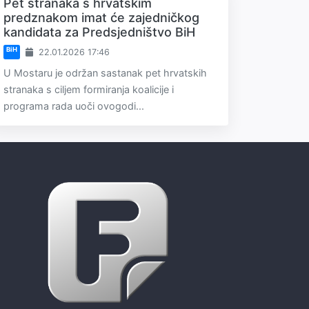
Pet stranaka s hrvatskim
predznakom imat će zajedničkog
kandidata za Predsjedništvo BiH
BiH
22.01.2026 17:46
U Mostaru je održan sastanak pet hrvatskih
stranaka s ciljem formiranja koalicije i
programa rada uoči ovogodi...