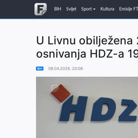
BiH
Svijet
Sport
Kultura
Emisije F
U Livnu obilježena 
osnivanja HDZ-a 1
08.04.2026. 20:08
BiH