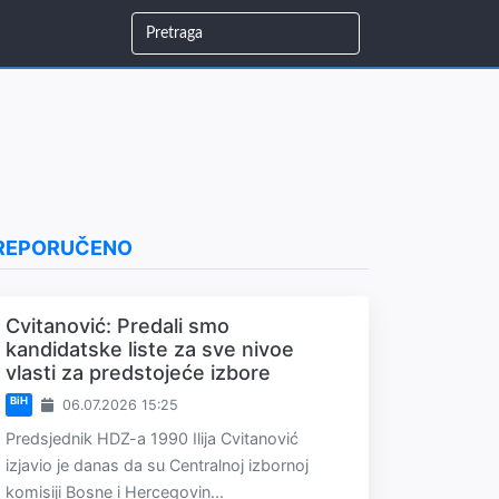
REPORUČENO
Cvitanović: Predali smo
kandidatske liste za sve nivoe
vlasti za predstojeće izbore
BiH
06.07.2026 15:25
Predsjednik HDZ-a 1990 Ilija Cvitanović
izjavio je danas da su Centralnoj izbornoj
komisiji Bosne i Hercegovin...