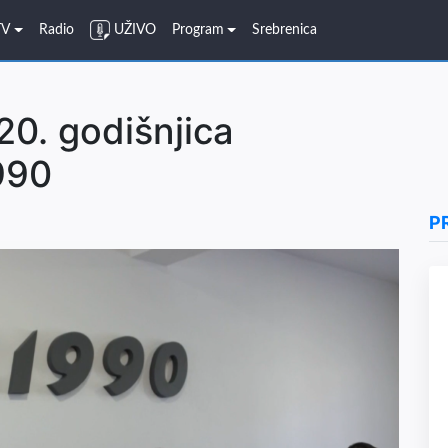
TV
Radio
UŽIVO
Program
Srebrenica
20. godišnjica
990
P