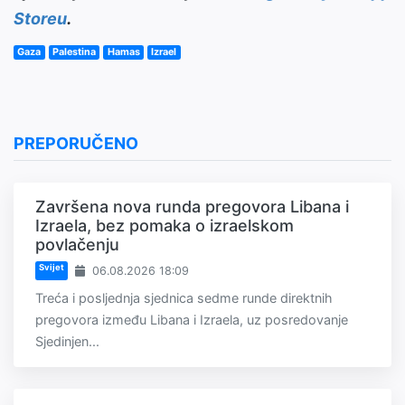
Storeu
.
Gaza
Palestina
Hamas
Izrael
PREPORUČENO
Završena nova runda pregovora Libana i
Izraela, bez pomaka o izraelskom
povlačenju
Svijet
06.08.2026 18:09
Treća i posljednja sjednica sedme runde direktnih
pregovora između Libana i Izraela, uz posredovanje
Sjedinjen...