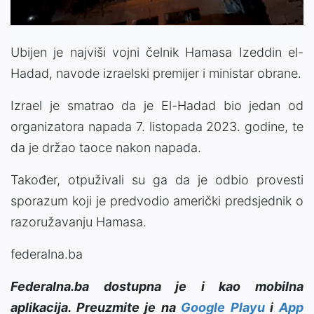
Ubijen je naјviši voјni čelnik Hamasa Izeddin el-
Hadad, navode izraelski premijer i ministar obrane.
Izrael je smatrao da je El-Hadad bio jedan od
organizatora napada 7. listopada 2023. godine, te
da je držao taoce nakon napada.
Također, otpuživali su ga da je odbio provesti
sporazum koji je predvodio američki predsjednik o
razoružavanju Hamasa.
federalna.ba
Federalna.ba dostupna je i kao mobilna
aplikacija. Preuzmite je na
Google Playu
i
App