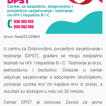
(Izvor: Fena/ZZJZFBiH)
U centru za Dobrovoljno, povjerljivo savjetovanje i
testiranje (DPST), građani se mogu besplatno
testirati na HIV i hepatitise B i C. Testiranje je brzo,
jednostavno i bezbolno. Dolazak u centar
uključuje savjetovanje s educiranim stručnjakom,
uzimanje uzorka krvi (tri kapljice krvi iz prsta), a
rezultati su dostupni u roku od 30 minuta.
Centar DPST je osnovao Zavod za javno