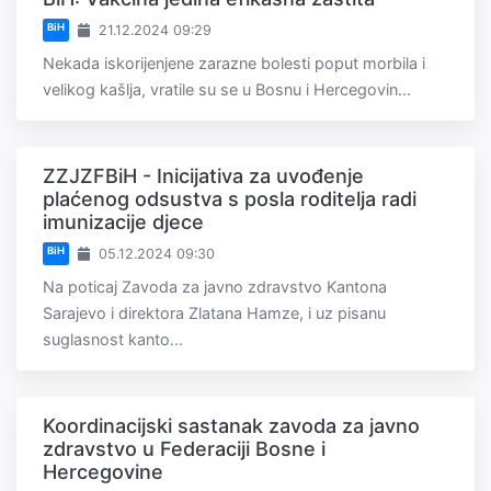
BiH
21.12.2024 09:29
Nekada iskorijenjene zarazne bolesti poput morbila i
velikog kašlja, vratile su se u Bosnu i Hercegovin...
ZZJZFBiH - Inicijativa za uvođenje
plaćenog odsustva s posla roditelja radi
imunizacije djece
BiH
05.12.2024 09:30
Na poticaj Zavoda za javno zdravstvo Kantona
Sarajevo i direktora Zlatana Hamze, i uz pisanu
suglasnost kanto...
Koordinacijski sastanak zavoda za javno
zdravstvo u Federaciji Bosne i
Hercegovine