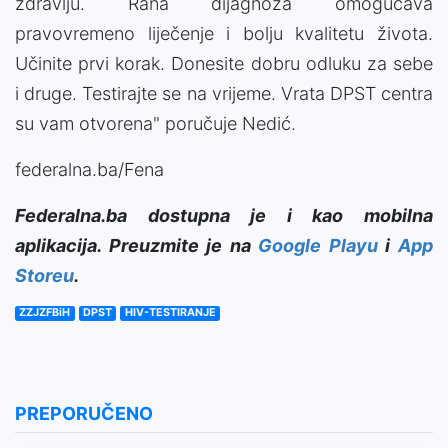
zdravlju. Rana dijagnoza omogućava
pravovremeno liječenje i bolju kvalitetu života.
Učinite prvi korak. Donesite dobru odluku za sebe
i druge. Testirajte se na vrijeme. Vrata DPST centra
su vam otvorena" poručuje Nedić.
federalna.ba/Fena
Federalna.ba dostupna je i kao mobilna
aplikacija. Preuzmite je na
Google Playu
i
App
Storeu
.
ZZJZFBiH
DPST
HIV-TESTIRANJE
PREPORUČENO