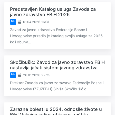
Predstavljen Katalog usluga Zavoda za
javno zdravstvo FBiH 2026.
BiH
01.04.2026 16:31
Zavod za javno zdravstvo Federacije Bosne i
Hercegovine priredio je katalog svojih usluga za 2026.
koji obuhv...
Skočibušić: Zavod za javno zdravstvo FBiH
nastavlja jačati sistem javnog zdravstva
BiH
26.01.2026 22:25
Direktor Zavoda za javno zdravstvo Federacije Bosne i
Hercegovine (ZZJZFBiH) Siniša Skočibušić d...
Zarazne bolesti u 2024. odnosile živote u
BiH: Vakcina jedina efikasna zaštita