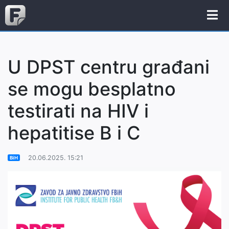
U DPST centru građani
se mogu besplatno
testirati na HIV i
hepatitise B i C
20.06.2025. 15:21
BiH