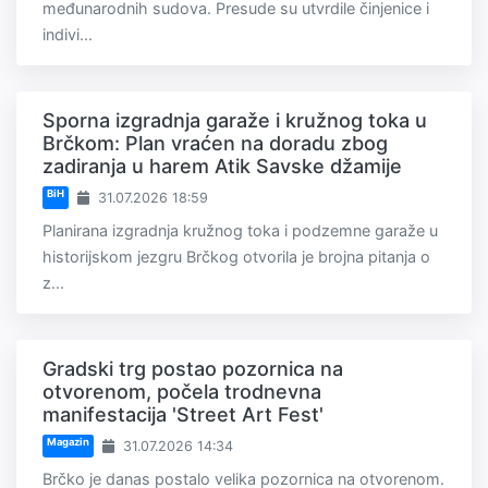
međunarodnih sudova. Presude su utvrdile činjenice i
indivi...
Sporna izgradnja garaže i kružnog toka u
Brčkom: Plan vraćen na doradu zbog
zadiranja u harem Atik Savske džamije
BiH
31.07.2026 18:59
Planirana izgradnja kružnog toka i podzemne garaže u
historijskom jezgru Brčkog otvorila je brojna pitanja o
z...
Gradski trg postao pozornica na
otvorenom, počela trodnevna
manifestacija 'Street Art Fest'
Magazin
31.07.2026 14:34
Brčko je danas postalo velika pozornica na otvorenom.