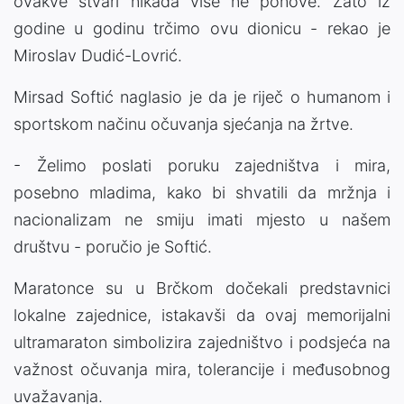
ovakve stvari nikada više ne ponove. Zato iz
godine u godinu trčimo ovu dionicu - rekao je
Miroslav Dudić-Lovrić.
Mirsad Softić naglasio je da je riječ o humanom i
sportskom načinu očuvanja sjećanja na žrtve.
- Želimo poslati poruku zajedništva i mira,
posebno mladima, kako bi shvatili da mržnja i
nacionalizam ne smiju imati mjesto u našem
društvu - poručio je Softić.
Maratonce su u Brčkom dočekali predstavnici
lokalne zajednice, istakavši da ovaj memorijalni
ultramaraton simbolizira zajedništvo i podsjeća na
važnost očuvanja mira, tolerancije i međusobnog
uvažavanja.