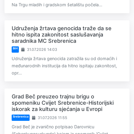
Na Trgu mladih i gradskom šetalištu počela...
Udruženja žrtava genocida traže da se
hitno ispita zakonitost saslušavanja
saradnika MC Srebrenica
BiH
31.07.2026 14:03
Udruženja žrtava genocida zatražila su od domaćih i
međunarodnih institucija da hitno ispitaju zakonitost,
opr...
Grad Beč preuzeo trajnu brigu o
spomeniku Cvijet Srebrenice-Historijski
iskorak za kulturu sjećanja u Evropi
Srebrenica
31.07.2026 11:55
Grad Beč je zvanično potpisao Darovnicu
(Schenkungsurkunde) kojom je spomenik 'Cvijet