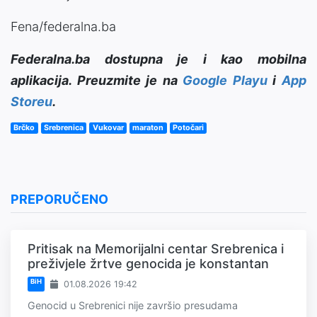
Fena/federalna.ba
Federalna.ba dostupna je i kao mobilna
aplikacija. Preuzmite je na
Google Playu
i
App
Storeu
.
Brčko
Srebrenica
Vukovar
maraton
Potočari
PREPORUČENO
Pritisak na Memorijalni centar Srebrenica i
preživjele žrtve genocida je konstantan
BiH
01.08.2026 19:42
Genocid u Srebrenici nije završio presudama