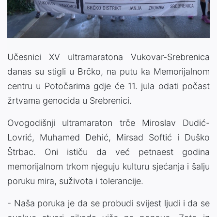
Video
Učesnici XV ultramaratona Vukovar-Srebrenica
danas su stigli u Brčko, na putu ka Memorijalnom
centru u Potočarima gdje će 11. jula odati počast
žrtvama genocida u Srebrenici.
Ovogodišnji ultramaraton trče Miroslav Dudić-
Lovrić, Muhamed Dehić, Mirsad Softić i Duško
Štrbac. Oni ističu da već petnaest godina
memorijalnom trkom njeguju kulturu sjećanja i šalju
poruku mira, suživota i tolerancije.
- Naša poruka je da se probudi svijest ljudi i da se