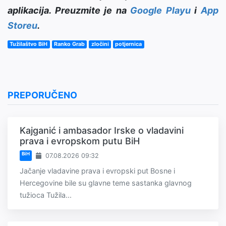
aplikacija. Preuzmite je na
Google Playu
i
App
Storeu
.
Tužilaštvo BiH
Ranko Grab
zločini
potjernica
PREPORUČENO
Kajganić i ambasador Irske o vladavini
prava i evropskom putu BiH
BiH
07.08.2026 09:32
Jačanje vladavine prava i evropski put Bosne i
Hercegovine bile su glavne teme sastanka glavnog
tužioca Tužila...