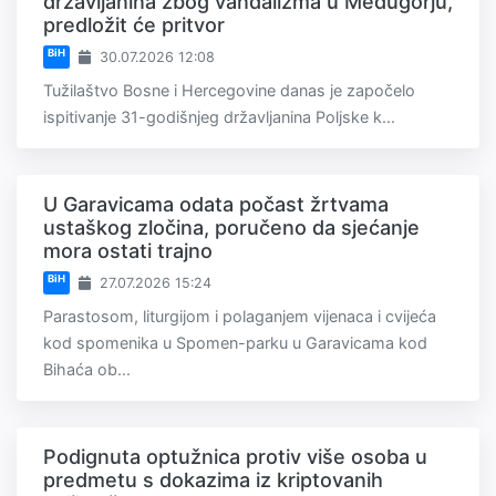
državljanina zbog vandalizma u Međugorju,
predložit će pritvor
BiH
30.07.2026 12:08
Tužilaštvo Bosne i Hercegovine danas je započelo
ispitivanje 31-godišnjeg državljanina Poljske k...
U Garavicama odata počast žrtvama
ustaškog zločina, poručeno da sjećanje
mora ostati trajno
BiH
27.07.2026 15:24
Parastosom, liturgijom i polaganjem vijenaca i cvijeća
kod spomenika u Spomen-parku u Garavicama kod
Bihaća ob...
Podignuta optužnica protiv više osoba u
predmetu s dokazima iz kriptovanih