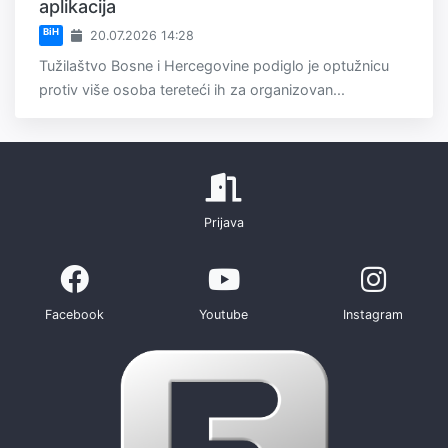
aplikacija
BiH
20.07.2026 14:28
Tužilaštvo Bosne i Hercegovine podiglo je optužnicu
protiv više osoba tereteći ih za organizovan...
Prijava
Facebook
Youtube
Instagram