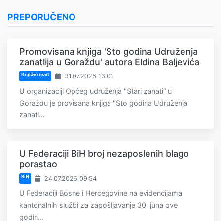
PREPORUČENO
Promovisana knjiga 'Sto godina Udruženja
zanatlija u Goraždu' autora Eldina Baljevića
Književnost
31.07.2026 13:01
U organizaciji Općeg udruženja "Stari zanati“ u
Goraždu je provisana knjiga "Sto godina Udruženja
zanatl...
U Federaciji BiH broj nezaposlenih blago
porastao
BiH
24.07.2026 09:54
U Federaciji Bosne i Hercegovine na evidencijama
kantonalnih službi za zapošljavanje 30. juna ove
godin...