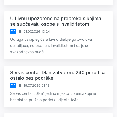
U Livnu upozoreno na prepreke s kojima
se suočavaju osobe s invaliditetom
BiH
21.07.2026 13:24
Udruga paraplegičara Livno djeluje gotovo dva
desetljeća, no osobe s invaliditetom i dalje se
svakodnevno suoč...
Servis centar Dlan zatvoren: 240 porodica
ostalo bez podrške
BiH
19.07.2026 21:13
Servis centar „Dlan“, jedino mjesto u Zenici koje je
besplatno pružalo podršku djeci s te&s...