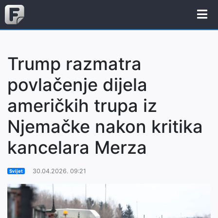
Trump razmatra
povlačenje dijela
američkih trupa iz
Njemačke nakon kritika
kancelara Merza
30.04.2026. 09:21
Svijet