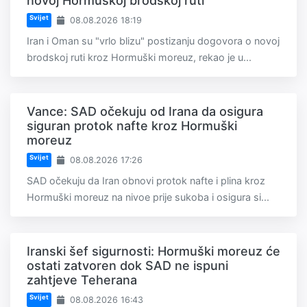
novoj Hormuškoj brodskoj ruti
Svijet
08.08.2026 18:19
Iran i Oman su "vrlo blizu" postizanju dogovora o novoj
brodskoj ruti kroz Hormuški moreuz, rekao je u...
Vance: SAD očekuju od Irana da osigura
siguran protok nafte kroz Hormuški
moreuz
Svijet
08.08.2026 17:26
SAD očekuju da Iran obnovi protok nafte i plina kroz
Hormuški moreuz na nivoe prije sukoba i osigura si...
Iranski šef sigurnosti: Hormuški moreuz će
ostati zatvoren dok SAD ne ispuni
zahtjeve Teherana
Svijet
08.08.2026 16:43