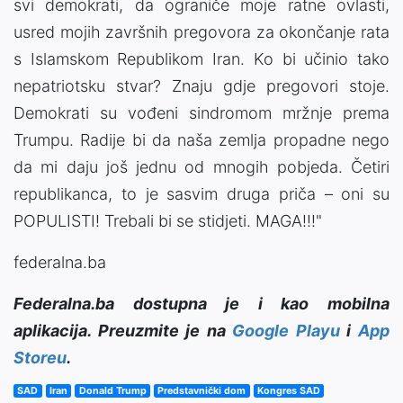
svi demokrati, da ograniče moje ratne ovlasti,
usred mojih završnih pregovora za okončanje rata
s Islamskom Republikom Iran. Ko bi učinio tako
nepatriotsku stvar? Znaju gdje pregovori stoje.
Demokrati su vođeni sindromom mržnje prema
Trumpu. Radije bi da naša zemlja propadne nego
da mi daju još jednu od mnogih pobjeda. Četiri
republikanca, to je sasvim druga priča – oni su
POPULISTI! Trebali bi se stidjeti. MAGA!!!"
federalna.ba
Federalna.ba dostupna je i kao mobilna
aplikacija. Preuzmite je na
Google Playu
i
App
Storeu
.
SAD
Iran
Donald Trump
Predstavnički dom
Kongres SAD