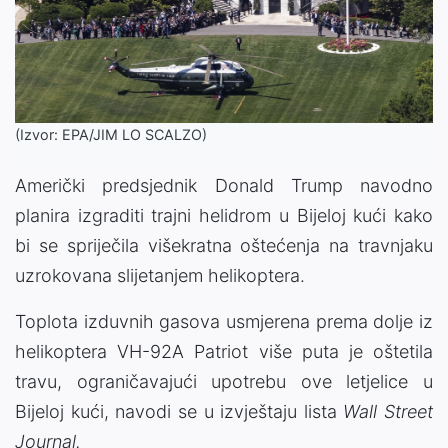
(Izvor: EPA/JIM LO SCALZO)
Američki predsjednik Donald Trump navodno
planira izgraditi trajni helidrom u Bijeloj kući kako
bi se spriječila višekratna oštećenja na travnjaku
uzrokovana slijetanjem helikoptera.
Toplota izduvnih gasova usmjerena prema dolje iz
helikoptera VH-92A Patriot više puta je oštetila
travu, ograničavajući upotrebu ove letjelice u
Bijeloj kući, navodi se u izvještaju lista
Wall Street
Journal.