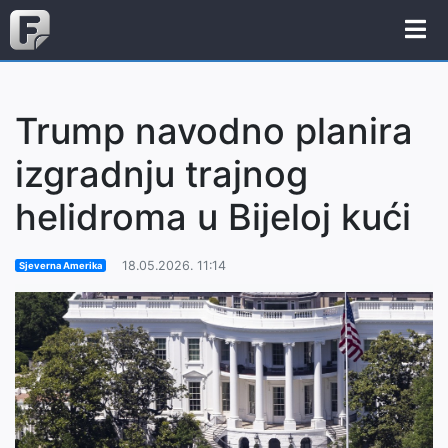
Trump navodno planira
izgradnju trajnog
helidroma u Bijeloj kući
18.05.2026. 11:14
Sjeverna Amerika