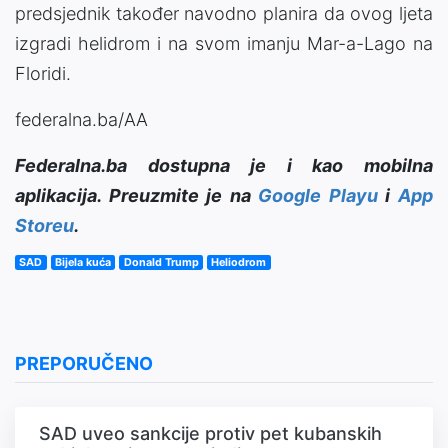
predsjednik također navodno planira da ovog ljeta
izgradi helidrom i na svom imanju Mar-a-Lago na
Floridi.
federalna.ba/AA
Federalna.ba dostupna je i kao mobilna
aplikacija. Preuzmite je na
Google Playu
i
App
Storeu
.
SAD
Bijela kuća
Donald Trump
Heliodrom
PREPORUČENO
SAD uveo sankcije protiv pet kubanskih