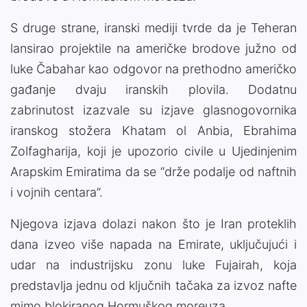
S druge strane, iranski mediji tvrde da je Teheran
lansirao projektile na američke brodove južno od
luke
Čabahar
kao odgovor na prethodno američko
gađanje dvaju iranskih plovila. Dodatnu
zabrinutost izazvale su izjave glasnogovornika
iranskog stožera Khatam ol Anbia,
Ebrahima
Zolfagharija
, koji je upozorio civile u
Ujedinjenim
Arapskim Emiratima
da se “drže podalje od naftnih
i vojnih centara”.
Njegova izjava dolazi nakon što je Iran proteklih
dana izveo više napada na Emirate, uključujući i
udar na industrijsku zonu luke
Fujairah
, koja
predstavlja jednu od ključnih tačaka za izvoz nafte
mimo blokiranog Hormuškog moreuza.