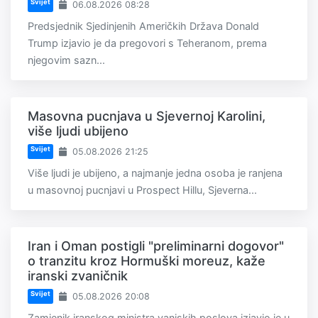
Svijet
06.08.2026 08:28
Predsjednik Sjedinjenih Američkih Država Donald
Trump izjavio je da pregovori s Teheranom, prema
njegovim sazn...
Masovna pucnjava u Sjevernoj Karolini,
više ljudi ubijeno
Svijet
05.08.2026 21:25
Više ljudi je ubijeno, a najmanje jedna osoba je ranjena
u masovnoj pucnjavi u Prospect Hillu, Sjeverna...
Iran i Oman postigli "preliminarni dogovor"
o tranzitu kroz Hormuški moreuz, kaže
iranski zvaničnik
Svijet
05.08.2026 20:08
Zamjenik iranskog ministra vanjskih poslova izjavio je u