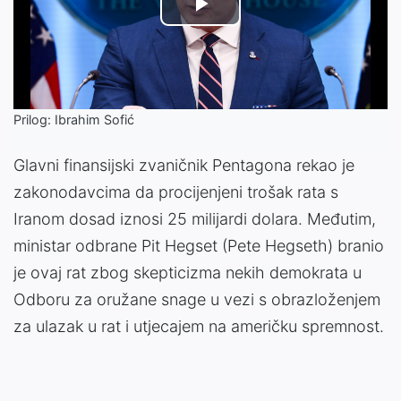
Play
Video
Prilog: Ibrahim Sofić
Glavni finansijski zvaničnik Pentagona rekao je
zakonodavcima da procijenjeni trošak rata s
Iranom dosad iznosi 25 milijardi dolara. Međutim,
ministar odbrane Pit Hegset (Pete Hegseth) branio
je ovaj rat zbog skepticizma nekih demokrata u
Odboru za oružane snage u vezi s obrazloženjem
za ulazak u rat i utjecajem na američku spremnost.