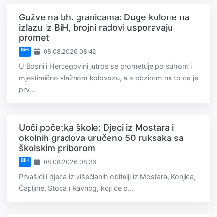
Gužve na bh. granicama: Duge kolone na
izlazu iz BiH, brojni radovi usporavaju
promet
BiH
08.08.2026 08:42
U Bosni i Hercegovini jutros se prometuje po suhom i
mjestimično vlažnom kolovozu, a s obzirom na to da je
prv...
Uoči početka škole: Djeci iz Mostara i
okolnih gradova uručeno 50 ruksaka sa
školskim priborom
BiH
08.08.2026 08:36
Prvašići i djeca iz višečlanih obitelji iz Mostara, Konjica,
Čapljine, Stoca i Ravnog, koji će p...