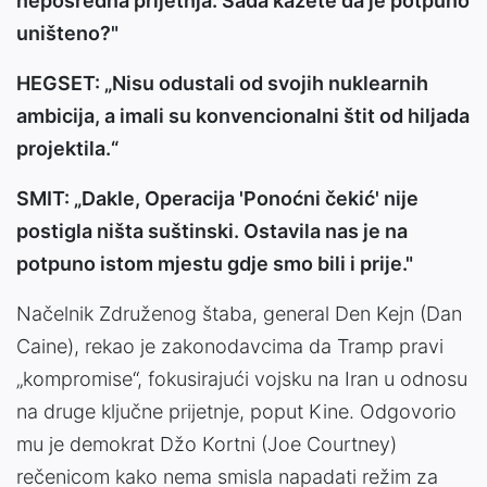
neposredna prijetnja. Sada kažete da je potpuno
uništeno?"
HEGSET: „Nisu odustali od svojih nuklearnih
ambicija, a imali su konvencionalni štit od hiljada
projektila.“
SMIT: „Dakle, Operacija 'Ponoćni čekić' nije
postigla ništa suštinski. Ostavila nas je na
potpuno istom mjestu gdje smo bili i prije."
Načelnik Združenog štaba, general Den Kejn (Dan
Caine), rekao je zakonodavcima da Tramp pravi
„kompromise“, fokusirajući vojsku na Iran u odnosu
na druge ključne prijetnje, poput Kine. Odgovorio
mu je demokrat Džo Kortni (Joe Courtney)
rečenicom kako nema smisla napadati režim za