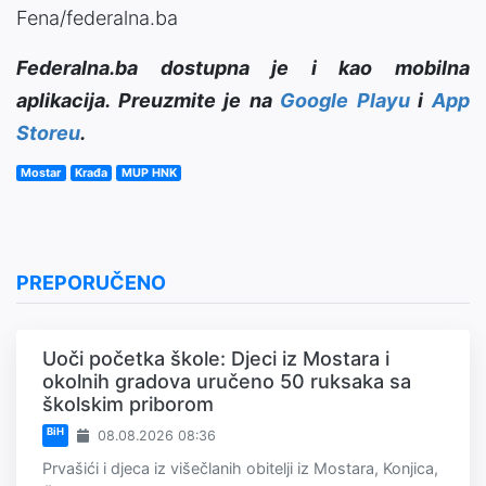
Fena/federalna.ba
Federalna.ba dostupna je i kao mobilna
aplikacija. Preuzmite je na
Google Playu
i
App
Storeu
.
Mostar
Krađa
MUP HNK
PREPORUČENO
Uoči početka škole: Djeci iz Mostara i
okolnih gradova uručeno 50 ruksaka sa
školskim priborom
BiH
08.08.2026 08:36
Prvašići i djeca iz višečlanih obitelji iz Mostara, Konjica,