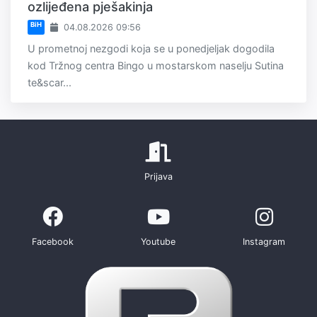
ozlijeđena pješakinja
BiH
04.08.2026 09:56
U prometnoj nezgodi koja se u ponedjeljak dogodila
kod Tržnog centra Bingo u mostarskom naselju Sutina
te&scar...
Prijava
Facebook
Youtube
Instagram