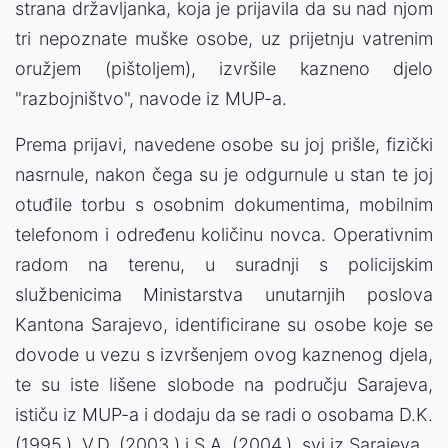
strana državljanka, koja je prijavila da su nad njom
tri nepoznate muške osobe, uz prijetnju vatrenim
oružjem (pištoljem), izvršile kazneno djelo
"razbojništvo", navode iz MUP-a.
Prema prijavi, navedene osobe su joj prišle, fizički
nasrnule, nakon čega su je odgurnule u stan te joj
otuđile torbu s osobnim dokumentima, mobilnim
telefonom i određenu količinu novca. Operativnim
radom na terenu, u suradnji s policijskim
službenicima Ministarstva unutarnjih poslova
Kantona Sarajevo, identificirane su osobe koje se
dovode u vezu s izvršenjem ovog kaznenog djela,
te su iste lišene slobode na području Sarajeva,
ističu iz MUP-a i dodaju da se radi o osobama D.K.
(1995.), V.D. (2003.) i S.A. (2004.), svi iz Sarajeva.