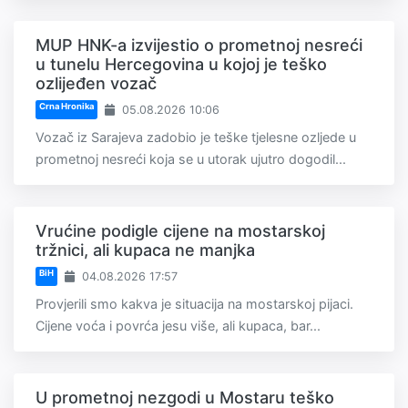
MUP HNK-a izvijestio o prometnoj nesreći
u tunelu Hercegovina u kojoj je teško
ozlijeđen vozač
Crna Hronika
05.08.2026 10:06
Vozač iz Sarajeva zadobio je teške tjelesne ozljede u
prometnoj nesreći koja se u utorak ujutro dogodil...
Vrućine podigle cijene na mostarskoj
tržnici, ali kupaca ne manjka
BiH
04.08.2026 17:57
Provjerili smo kakva je situacija na mostarskoj pijaci.
Cijene voća i povrća jesu više, ali kupaca, bar...
U prometnoj nezgodi u Mostaru teško