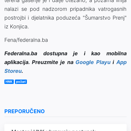
terena gašenje je i dalje otežano, a požarna linija
nalazi se pod nadzorom pripadnika vatrogasnih
postrojbi i djelatnika poduzeća "Šumarstvo Prenj"
iz Konjica.
Fena/federalna.ba
Federalna.ba dostupna je i kao mobilna
aplikacija. Preuzmite je na
Google Playu
i
App
Storeu
.
HNK
požari
PREPORUČENO