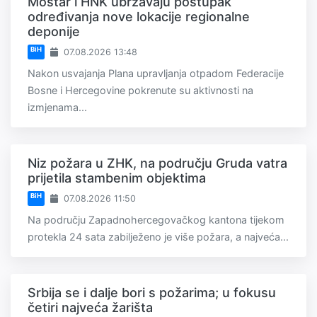
Mostar i HNK ubrzavaju postupak
određivanja nove lokacije regionalne
deponije
BiH
07.08.2026 13:48
Nakon usvajanja Plana upravljanja otpadom Federacije
Bosne i Hercegovine pokrenute su aktivnosti na
izmjenama...
Niz požara u ZHK, na području Gruda vatra
prijetila stambenim objektima
BiH
07.08.2026 11:50
Na području Zapadnohercegovačkog kantona tijekom
protekla 24 sata zabilježeno je više požara, a najveća...
Srbija se i dalje bori s požarima; u fokusu
četiri najveća žarišta