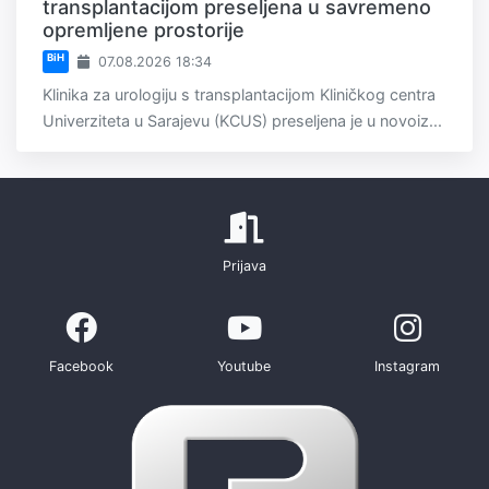
transplantacijom preseljena u savremeno
opremljene prostorije
BiH
07.08.2026 18:34
Klinika za urologiju s transplantacijom Kliničkog centra
Univerziteta u Sarajevu (KCUS) preseljena je u novoiz...
Prijava
Facebook
Youtube
Instagram