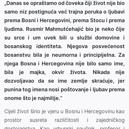
„Danas se opraštamo od čoveka čiji život nije bio
samo niz postignuća već trajna poruka o ljubavi
prema Bosni i Hercegovini, prema Stocu i prema
ljudima. Rusmir Mahmutćehajić bio je neko čije
su srce i um uvek bili u službi domovine i
bosanskog identiteta. Njegova posvećenost
bosanstvu bila je neumorna i principijelna. Za
njega Bosna i Hercegovina nije bilo samo ime,
bila je majka, okvir života. Nikada nije
dozvoljavao da se ime zemlje skraćuje, jer
punina tog imena nosi poštovanje i ljubav prema
onome što je najmilije.“
Cijeli život širio je vjeru u Bosnu i Hercegovinu kao
prostor susreta različitosti i zajedničkog
dostojanstva. Kao vrhunski naučnik, profesor i