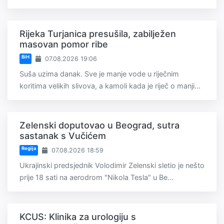
Rijeka Turjanica presušila, zabilježen
masovan pomor ribe
BiH
07.08.2026 19:06
Suša uzima danak. Sve je manje vode u riječnim
koritima velikih slivova, a kamoli kada je riječ o manji...
Zelenski doputovao u Beograd, sutra
sastanak s Vučićem
Regija
07.08.2026 18:59
Ukrajinski predsjednik Volodimir Zelenski sletio je nešto
prije 18 sati na aerodrom "Nikola Tesla" u Be...
KCUS: Klinika za urologiju s