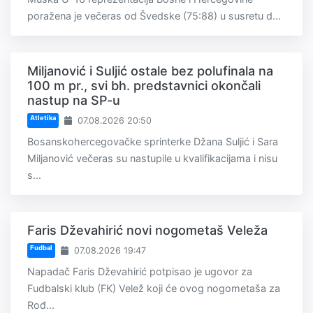
poražena je večeras od Švedske (75:88) u susretu d...
Miljanović i Suljić ostale bez polufinala na
100 m pr., svi bh. predstavnici okončali
nastup na SP-u
Atletika
07.08.2026 20:50
Bosanskohercegovačke sprinterke Džana Suljić i Sara
Miljanović večeras su nastupile u kvalifikacijama i nisu
s...
Faris Dževahirić novi nogometaš Veleža
Fudbal
07.08.2026 19:47
Napadač Faris Dževahirić potpisao je ugovor za
Fudbalski klub (FK) Velež koji će ovog nogometaša za
Rođ...