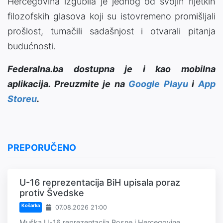
Hercegovina izgubila je jednog od svojih rijetkih
filozofskih glasova koji su istovremeno promišljali
prošlost, tumačili sadašnjost i otvarali pitanja
budućnosti.
Federalna.ba dostupna je i kao mobilna
aplikacija. Preuzmite je na
Google Playu
i
App
Storeu
.
PREPORUČENO
U-16 reprezentacija BiH upisala poraz
protiv Švedske
Košarka
07.08.2026 21:00
Muška U-16 reprezentacija Bosne i Hercegovine