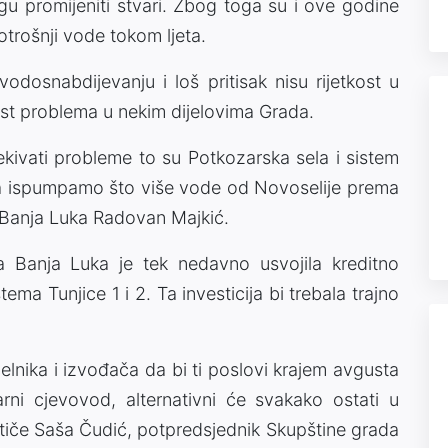
u promijeniti stvari. Zbog toga su i ove godine
trošnji vode tokom ljeta.
vodosnabdijevanju i loš pritisak nisu rijetkost u
st problema u nekim dijelovima Grada.
kivati probleme to su Potkozarska sela i sistem
a ispumpamo što više vode od Novoselije prema
 Banja Luka Radovan Majkić.
a Banja Luka je tek nedavno usvojila kreditno
a Tunjice 1 i 2. Ta investicija bi trebala trajno
lnika i izvođača da bi ti poslovi krajem avgusta
marni cjevovod, alternativni će svakako ostati u
 ističe Saša Čudić, potpredsjednik Skupštine grada