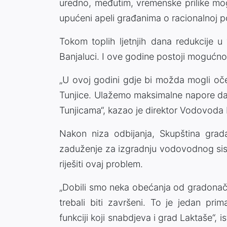
uredno, međutim, vremenske prilike mog
upućeni apeli građanima o racionalnoj po
Tokom toplih ljetnjih dana redukcije u 
Banjaluci. I ove godine postoji mogućno
„U ovoj godini gdje bi možda mogli oče
Tunjice. Ulažemo maksimalne napore d
Tunjicama“, kazao je direktor Vodovoda
Nakon niza odbijanja, Skupština grad
zaduženje za izgradnju vodovodnog sistem
riješiti ovaj problem.
„Dobili smo neka obećanja od gradonače
trebali biti završeni. To je jedan pri
funkciji koji snabdjeva i grad Laktaše“,