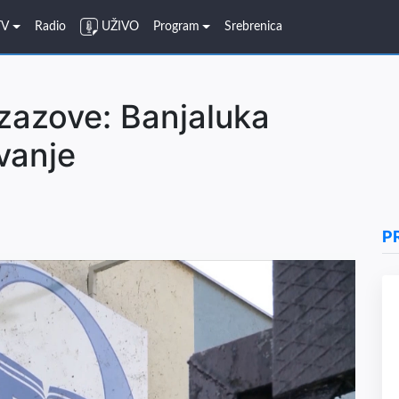
TV
Radio
UŽIVO
Program
Srebrenica
izazove: Banjaluka
vanje
P