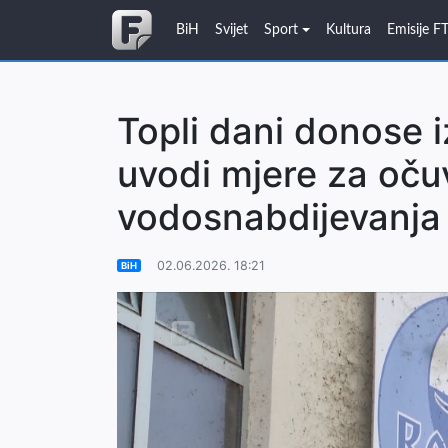
BiH
Svijet
Sport
Kultura
Emisije F
Topli dani donose 
uvodi mjere za oču
vodosnabdijevanja
02.06.2026. 18:21
BiH