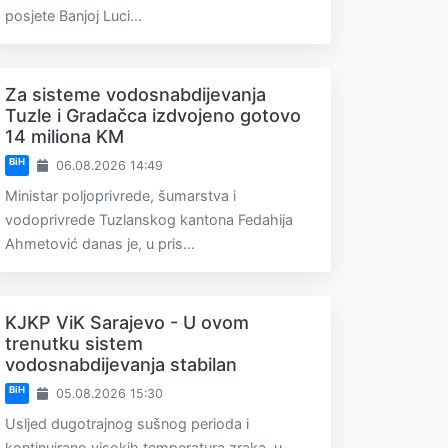
posjete Banjoj Luci...
Za sisteme vodosnabdijevanja
Tuzle i Gradačca izdvojeno gotovo
14 miliona KM
BiH
06.08.2026 14:49
Ministar poljoprivrede, šumarstva i
vodoprivrede Tuzlanskog kantona Fedahija
Ahmetović danas je, u pris...
KJKP ViK Sarajevo - U ovom
trenutku sistem
vodosnabdijevanja stabilan
BiH
05.08.2026 15:30
Usljed dugotrajnog sušnog perioda i
kontinuirano visokih temperatura zraka, u