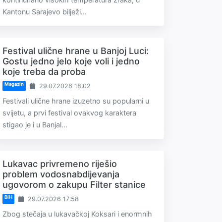
Kantonu Sarajevo bilježi...
Festival ulične hrane u Banjoj Luci:
Gostu jedno jelo koje voli i jedno
koje treba da proba
Magazin
29.07.2026 18:02
Festivali ulične hrane izuzetno su popularni u
svijetu, a prvi festival ovakvog karaktera
stigao je i u Banjal...
Lukavac privremeno riješio
problem vodosnabdijevanja
ugovorom o zakupu Filter stanice
BiH
29.07.2026 17:58
Zbog stečaja u lukavačkoj Koksari i enormnih