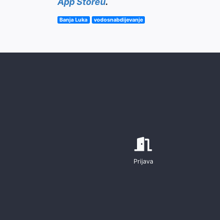
App Storeu
.
Banja Luka
vodosnabdijevanje
Prijava