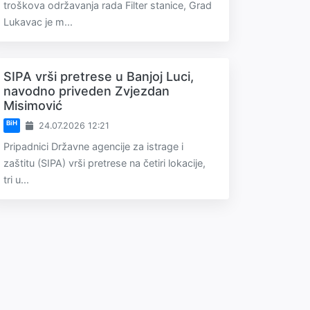
troškova održavanja rada Filter stanice, Grad
Lukavac je m...
SIPA vrši pretrese u Banjoj Luci,
navodno priveden Zvjezdan
Misimović
BiH
24.07.2026 12:21
Pripadnici Državne agencije za istrage i
zaštitu (SIPA) vrši pretrese na četiri lokacije,
tri u...