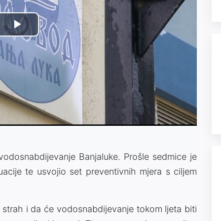
Video
Play
Player
is
loading.
Video
 vodosnabdijevanje Banjaluke. Prošle sedmice je
acije te usvojio set preventivnih mjera s ciljem
trah i da će vodosnabdijevanje tokom ljeta biti