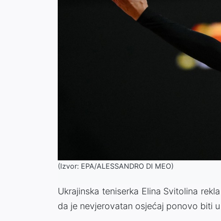
(Izvor: EPA/ALESSANDRO DI MEO)
Ukrajinska teniserka Elina Svitolina rekla
da je nevjerovatan osjećaj ponovo biti u 