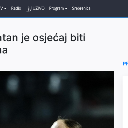
TV
Radio
UŽIVO
Program
Srebrenica
tan je osjećaj biti
ma
P