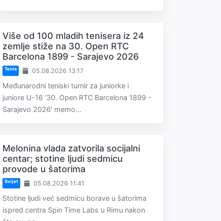
Više od 100 mladih tenisera iz 24
zemlje stiže na 30. Open RTC
Barcelona 1899 - Sarajevo 2026
Tenis
05.08.2026 13:17
Međunarodni teniski turnir za juniorke i
juniore U-16 ’30. Open RTC Barcelona 1899 -
Sarajevo 2026' memo...
Melonina vlada zatvorila socijalni
centar; stotine ljudi sedmicu
provode u šatorima
Svijet
05.08.2026 11:41
Stotine ljudi već sedmicu borave u šatorima
ispred centra Spin Time Labs u Rimu nakon