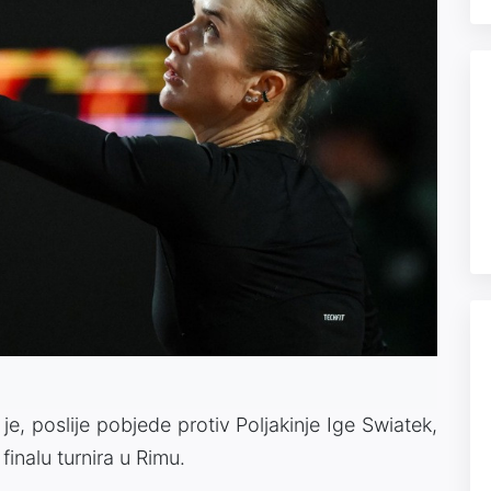
 je, poslije pobjede protiv Poljakinje Ige Swiatek,
finalu turnira u Rimu.