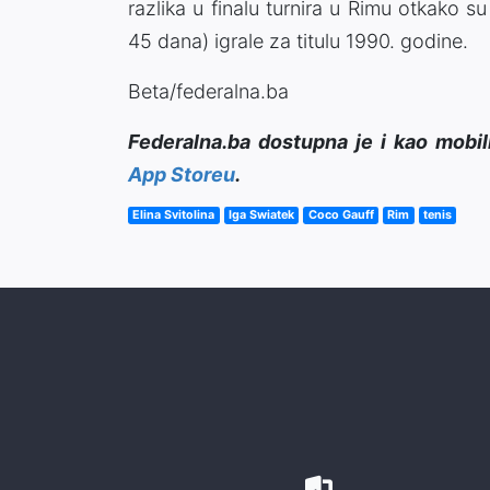
razlika u finalu turnira u Rimu otkako s
45 dana) igrale za titulu 1990. godine.
Beta/federalna.ba
Federalna.ba dostupna je i kao mobil
App Storeu
.
Elina Svitolina
Iga Swiatek
Coco Gauff
Rim
tenis