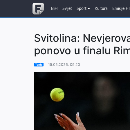
BiH
Svijet
Sport
Kultura
Emisije F
Svitolina: Nevjerova
ponovo u finalu Ri
15.05.2026. 09:20
Tenis