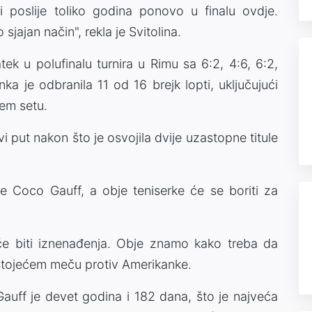
i poslije toliko godina ponovo u finalu ovdje.
sjajan način", rekla je Svitolina.
tek u polufinalu turnira u Rimu sa 6:2, 4:6, 6:2,
nka je odbranila 11 od 16 brejk lopti, uključujući
jem setu.
vi put nakon što je osvojila dvije uzastopne titule
ke Coco Gauff, a obje teniserke će se boriti za
e biti iznenađenja. Obje znamo kako treba da
dstojećem meču protiv Amerikanke.
Gauff je devet godina i 182 dana, što je najveća