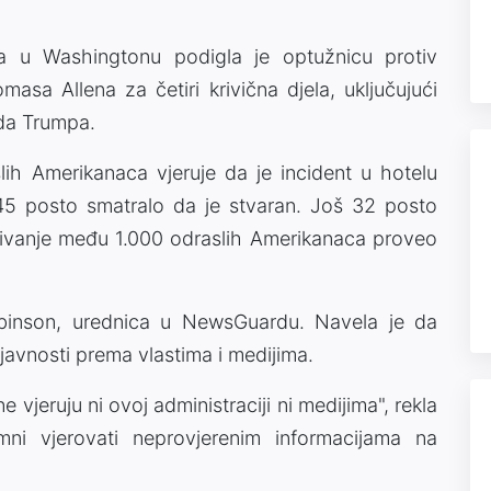
a u Washingtonu podigla je optužnicu protiv
sa Allena za četiri krivična djela, uključujući
da Trumpa.
ih Amerikanaca vjeruje da je incident u hotelu
 45 posto smatralo da je stvaran. Još 32 posto
traživanje među 1.000 odraslih Amerikanaca proveo
 Rubinson, urednica u NewsGuardu. Navela je da
 javnosti prema vlastima i medijima.
e vjeruju ni ovoj administraciji ni medijima", rekla
ni vjerovati neprovjerenim informacijama na