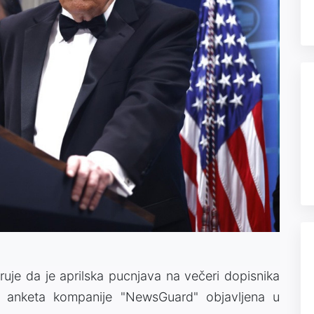
eruje da je aprilska pucnjava na večeri dopisnika
je anketa kompanije "NewsGuard" objavljena u