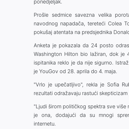
ponedjeljak.
Prošle sedmice savezna velika porot
navodnog napadača, tereteći Colea Toma
pokušaj atentata na predsjednika Donal
Anketa je pokazala da 24 posto odrasl
Washington Hilton bio lažiran, dok je
ispitanika reklo je da nije sigurno. Is
je YouGov od 28. aprila do 4. maja.
"Vrlo je upečatljivo", rekla je Sofia
rezultati odražavaju rastući skepticizam
"Ljudi širom političkog spektra sve više n
je ona, dodajući da su mnogi sprem
internetu.