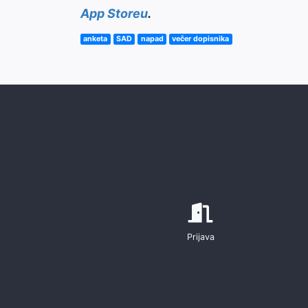
App Storeu
.
anketa
SAD
napad
večer dopisnika
Prijava