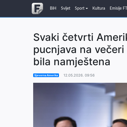
BiH
Svijet
Sport
Kultura
Emisije F
Svaki četvrti Ameri
pucnjava na večeri 
bila namještena
12.05.2026. 09:56
Sjeverna Amerika