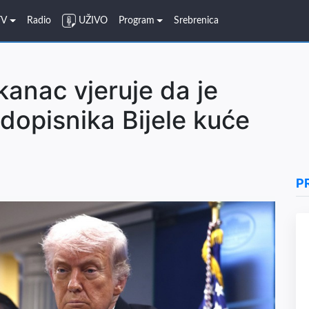
TV
Radio
UŽIVO
Program
Srebrenica
kanac vjeruje da je
dopisnika Bijele kuće
P