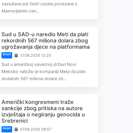
saslušane još četiri osobe povezane s
Memorijalnim cen...
Sud u SAD-u naredio Meti da plati
rekordnih 567 miliona dolara zbog
ugrožavanja djece na platformama
Svijet
07.08.2026 12:20
Sud u američkoj saveznoj državi Novi
Meksiko naložio je kompaniji Meta da plati
dodatnih 567 miliona dolara zb...
Američki kongresmeni traže
sankcije zbog pritiska na autore
izvještaja o negiranju genocida u
Srebrenici
Svijet
07.08.2026 08:57