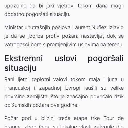
upozorile da bi jaki vjetrovi tokom dana mogli
dodatno pogoršati situaciju.
Ministar unutrašnjih poslova Laurent Nuñez izjavio
je da se „borba protiv požara nastavlja“, dok se
vatrogasci bore s promjenjivim uslovima na terenu.
Ekstremni uslovi pogoršali
situaciju
Rani ljetni toplotni valovi tokom maja i juna u
Francuskoj i zapadnoj Evropi isušili su velike
površine zemljišta, što je značajno povećalo rizik
od šumskih požara ove godine.
Požar gori u blizini treće etape trke Tour de
France, zbog čega su lokalne vlasti zatvorile dio