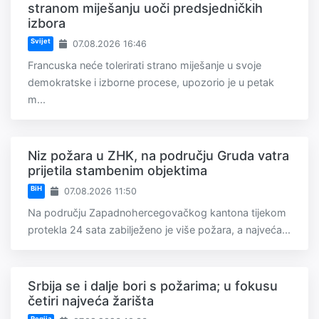
stranom miješanju uoči predsjedničkih
izbora
Svijet
07.08.2026 16:46
Francuska neće tolerirati strano miješanje u svoje
demokratske i izborne procese, upozorio je u petak
m...
Niz požara u ZHK, na području Gruda vatra
prijetila stambenim objektima
BiH
07.08.2026 11:50
Na području Zapadnohercegovačkog kantona tijekom
protekla 24 sata zabilježeno je više požara, a najveća...
Srbija se i dalje bori s požarima; u fokusu
četiri najveća žarišta
Regija