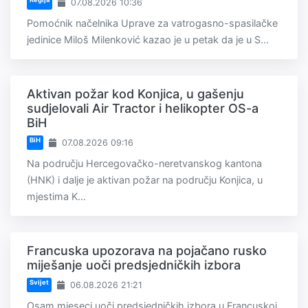
07.08.2026 10:36
Pomoćnik načelnika Uprave za vatrogasno-spasilačke
jedinice Miloš Milenković kazao je u petak da je u S...
Aktivan požar kod Konjica, u gašenju
sudjelovali Air Tractor i helikopter OS-a
BiH
BiH
07.08.2026 09:16
Na području Hercegovačko-neretvanskog kantona
(HNK) i dalje je aktivan požar na području Konjica, u
mjestima K...
Francuska upozorava na pojačano rusko
miješanje uoči predsjedničkih izbora
Svijet
06.08.2026 21:21
Osam mjeseci uoči predsjedničkih izbora u Francuskoj,