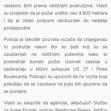
nastavio širiti prema obližnjim područjima. Vlasti
su izvijestile da je požar uništio oko 4.800 hektara
i da je ostao potpuno neobuzdan do nedjelje
poslijepodne.
Policija je također pozvala vozače da izbjegavaju
to područje nakon što su ljudi koji su se
zaustavljali na obližnjim putevima kako bi
posmatrali šumski požar izazvali zastoje u
saobraćaju u blizini autoputa US 27 i Pines
Boulevarda. Policajci su upozorili da će vozila koja
pokušaju da se zaustave na putu biti upućena da
se pomjere.
Vlasti su saopćile da agencije, uključujući Službu
za šume Floride, policiju Pembroke Pinesa, šerifov