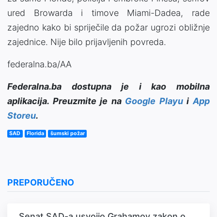
ured Browarda i timove Miami-Dadea, rade
zajedno kako bi spriječile da požar ugrozi obližnje
zajednice. Nije bilo prijavljenih povreda.
federalna.ba/AA
Federalna.ba dostupna je i kao mobilna
aplikacija. Preuzmite je na
Google Playu
i
App
Storeu
.
SAD
Florida
šumski požar
PREPORUČENO
Senat SAD-a usvojio Grahamov zakon o