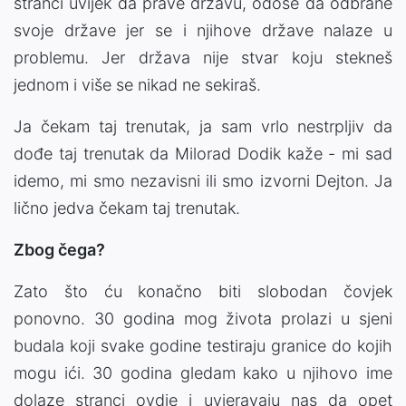
stranci uvijek da prave državu, odoše da odbrane
svoje države jer se i njihove države nalaze u
problemu. Jer država nije stvar koju stekneš
jednom i više se nikad ne sekiraš.
Ja čekam taj trenutak, ja sam vrlo nestrpljiv da
dođe taj trenutak da Milorad Dodik kaže - mi sad
idemo, mi smo nezavisni ili smo izvorni Dejton. Ja
lično jedva čekam taj trenutak.
Zbog čega?
Zato što ću konačno biti slobodan čovjek
ponovno. 30 godina mog života prolazi u sjeni
budala koji svake godine testiraju granice do kojih
mogu ići. 30 godina gledam kako u njihovo ime
dolaze stranci ovdje i uvjeravaju nas da opet