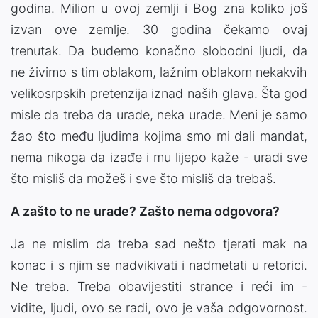
godina. Milion u ovoj zemlji i Bog zna koliko još
izvan ove zemlje. 30 godina čekamo ovaj
trenutak. Da budemo konačno slobodni ljudi, da
ne živimo s tim oblakom, lažnim oblakom nekakvih
velikosrpskih pretenzija iznad naših glava. Šta god
misle da treba da urade, neka urade. Meni je samo
žao što među ljudima kojima smo mi dali mandat,
nema nikoga da izađe i mu lijepo kaže - uradi sve
što misliš da možeš i sve što misliš da trebaš.
A zašto to ne urade? Zašto nema odgovora?
Ja ne mislim da treba sad nešto tjerati mak na
konac i s njim se nadvikivati i nadmetati u retorici.
Ne treba. Treba obavijestiti strance i reći im -
vidite, ljudi, ovo se radi, ovo je vaša odgovornost.