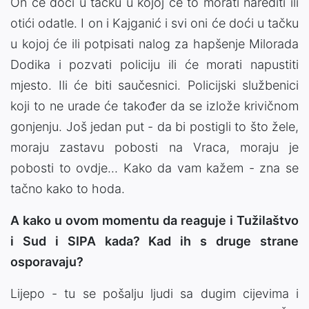
On će doći u tačku u kojoj će to morati narediti ili
otići odatle. I on i Kajganić i svi oni će doći u tačku
u kojoj će ili potpisati nalog za hapšenje Milorada
Dodika i pozvati policiju ili će morati napustiti
mjesto. Ili će biti saučesnici. Policijski službenici
koji to ne urade će također da se izlože krivičnom
gonjenju. Još jedan put - da bi postigli to što žele,
moraju zastavu pobosti na Vraca, moraju je
pobosti to ovdje... Kako da vam kažem - zna se
tačno kako to hoda.
A kako u ovom momentu da reaguje i Tužilaštvo
i Sud i SIPA kada? Kad ih s druge strane
osporavaju?
Lijepo - tu se pošalju ljudi sa dugim cijevima i