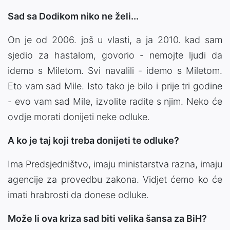
Sad sa Dodikom niko ne želi...
On je od 2006. još u vlasti, a ja 2010. kad sam
sjedio za hastalom, govorio - nemojte ljudi da
idemo s Miletom. Svi navalili - idemo s Miletom.
Eto vam sad Mile. Isto tako je bilo i prije tri godine
- evo vam sad Mile, izvolite radite s njim. Neko će
ovdje morati donijeti neke odluke.
A ko je taj koji treba donijeti te odluke?
Ima Predsjedništvo, imaju ministarstva razna, imaju
agencije za provedbu zakona. Vidjet ćemo ko će
imati hrabrosti da donese odluke.
Može li ova kriza sad biti velika šansa za BiH?