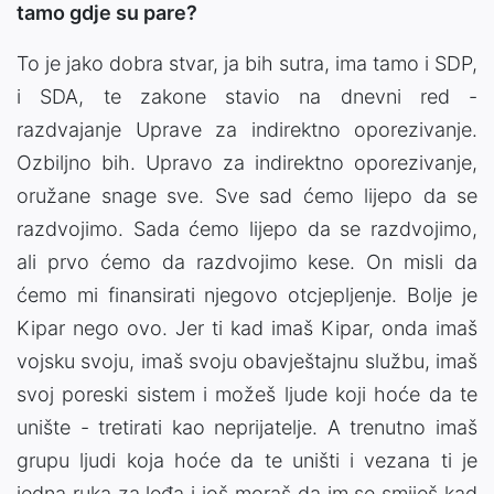
tamo gdje su pare?
To je jako dobra stvar, ja bih sutra, ima tamo i SDP,
i SDA, te zakone stavio na dnevni red -
razdvajanje Uprave za indirektno oporezivanje.
Ozbiljno bih. Upravo za indirektno oporezivanje,
oružane snage sve. Sve sad ćemo lijepo da se
razdvojimo. Sada ćemo lijepo da se razdvojimo,
ali prvo ćemo da razdvojimo kese. On misli da
ćemo mi finansirati njegovo otcjepljenje. Bolje je
Kipar nego ovo. Jer ti kad imaš Kipar, onda imaš
vojsku svoju, imaš svoju obavještajnu službu, imaš
svoj poreski sistem i možeš ljude koji hoće da te
unište - tretirati kao neprijatelje. A trenutno imaš
grupu ljudi koja hoće da te uništi i vezana ti je
jedna ruka za leđa i još moraš da im se smiješ kad