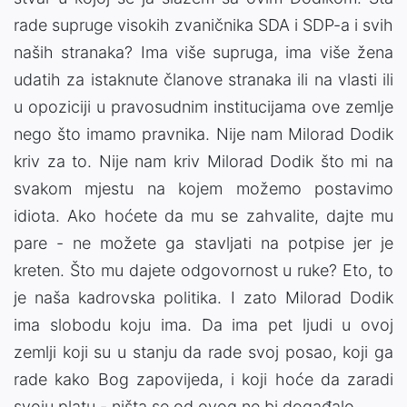
rade supruge visokih zvaničnika SDA i SDP-a i svih
naših stranaka? Ima više supruga, ima više žena
udatih za istaknute članove stranaka ili na vlasti ili
u opoziciji u pravosudnim institucijama ove zemlje
nego što imamo pravnika. Nije nam Milorad Dodik
kriv za to. Nije nam kriv Milorad Dodik što mi na
svakom mjestu na kojem možemo postavimo
idiota. Ako hoćete da mu se zahvalite, dajte mu
pare - ne možete ga stavljati na potpise jer je
kreten. Što mu dajete odgovornost u ruke? Eto, to
je naša kadrovska politika. I zato Milorad Dodik
ima slobodu koju ima. Da ima pet ljudi u ovoj
zemlji koji su u stanju da rade svoj posao, koji ga
rade kako Bog zapovijeda, i koji hoće da zaradi
svoju platu - ništa se od ovog ne bi događalo.