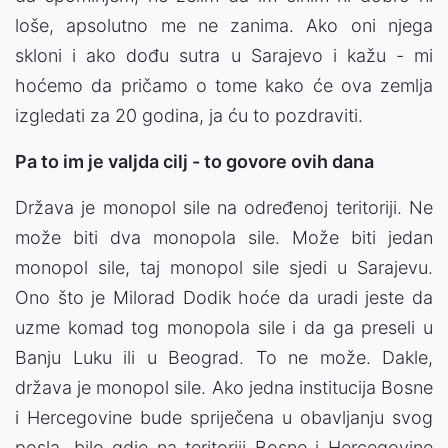
loše, apsolutno me ne zanima. Ako oni njega
skloni i ako dođu sutra u Sarajevo i kažu - mi
hoćemo da pričamo o tome kako će ova zemlja
izgledati za 20 godina, ja ću to pozdraviti.
Pa to im je valjda cilj -
to govore ovih dana
Država je monopol sile na određenoj teritoriji. Ne
može biti dva monopola sile. Može biti jedan
monopol sile, taj monopol sile sjedi u Sarajevu.
Ono što je Milorad Dodik hoće da uradi jeste da
uzme komad tog monopola sile i da ga preseli u
Banju Luku ili u Beograd. To ne može. Dakle,
država je monopol sile. Ako jedna institucija Bosne
i Hercegovine bude spriječena u obavljanju svog
posla, bilo gdje na teritoriji Bosne i Hercegovine