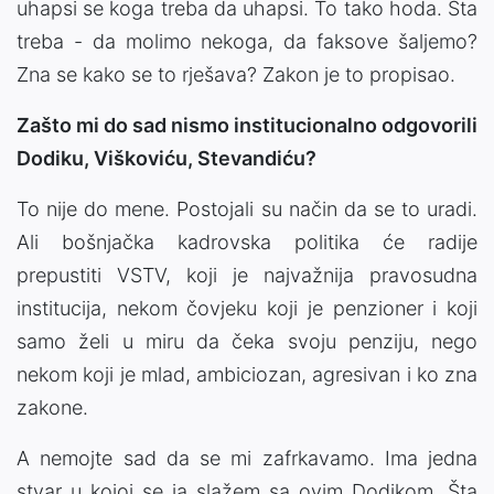
uhapsi se koga treba da uhapsi. To tako hoda. Šta
treba - da molimo nekoga, da faksove šaljemo?
Zna se kako se to rješava? Zakon je to propisao.
Zašto mi do sad nismo institucionalno odgovorili
Dodiku, Viškoviću, Stevandiću?
To nije do mene. Postojali su način da se to uradi.
Ali bošnjačka kadrovska politika će radije
prepustiti VSTV, koji je najvažnija pravosudna
institucija, nekom čovjeku koji je penzioner i koji
samo želi u miru da čeka svoju penziju, nego
nekom koji je mlad, ambiciozan, agresivan i ko zna
zakone.
A nemojte sad da se mi zafrkavamo. Ima jedna
stvar u kojoj se ja slažem sa ovim Dodikom. Šta