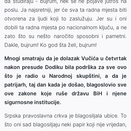
da studiraju - bujrum, nek se ne pojave jutros na
poslu. Ja najsretniji, jer će sva ta radna mjesta biti
otvorena za ljudi koji to zaslužuju. Jer su i oni
dobili ta radna mjesta po nacionalnom ključu, a ne
zato što su nešto naročito sposobni i pametni.
Dakle, bujrum! Ko god šta želi, bujrum!
Mnogi smatraju da je dolazak Vučića u četvrtak
nakon presude Dodiku bila podrška za sve ovo
što je radio u Narodnoj skupštini, a da je
patrijarh, taj dan kada je došao, blagoslovio sve
ove zakone koje ruše državu BiH i njene
sigurnosne institucije.
Srpska pravoslavna crkva je blagosiljala ubice. To
što oni sad blagosiljaju neki papir koji nije vrijedan,