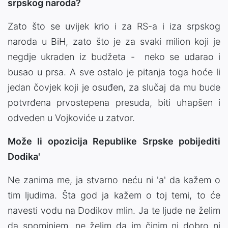
srpskog naroda?
Zato što se uvijek krio i za RS-a i iza srpskog
naroda u BiH, zato što je za svaki milion koji je
negdje ukraden iz budžeta - neko se udarao i
busao u prsa. A sve ostalo je pitanja toga hoće li
jedan čovjek koji je osuđen, za slučaj da mu bude
potvrđena prvostepena presuda, biti uhapšen i
odveden u Vojkoviće u zatvor.
Može li opozicija Republike Srpske pobijediti
Dodika'
Ne zanima me, ja stvarno neću ni 'a' da kažem o
tim ljudima. Šta god ja kažem o toj temi, to će
navesti vodu na Dodikov mlin. Ja te ljude ne želim
da spominjem, ne želim da im činim ni dobro ni