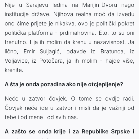
Nije u Sarajevu ledina na Marijin-Dvoru nego
institucije države. Njihova realna moć da izvedu
ono čime prijete je nikakva, ovo je politički pokret
politička platforma - prdimahovina. Eto, to su oni
trenutno. I ja ih molim da krenu u nezavisnost. Ja
lično, Emir Suljagić, odavde iz Bratunca, iz
Voljavice, iz Potočara, ja ih molim - hajde više,
krenite.
A šta je onda pozadina ako nije otcjepljenje?
Neće u zatvor čovjek. O tome se ovdje radi.
Čovjek neće ide u zatvor i misli da je važniji od
tebe i od mene i od svih nas.
A zašto se onda krije i za Republike Srpske i