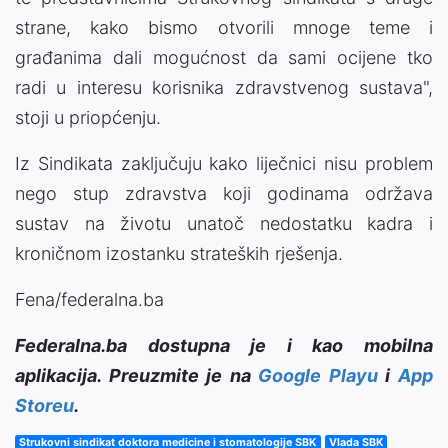
strane, kako bismo otvorili mnoge teme i
građanima dali mogućnost da sami ocijene tko
radi u interesu korisnika zdravstvenog sustava",
stoji u priopćenju.
Iz Sindikata zaključuju kako liječnici nisu problem
nego stup zdravstva koji godinama održava
sustav na životu unatoč nedostatku kadra i
kroničnom izostanku strateških rješenja.
Fena/federalna.ba
Federalna.ba dostupna je i kao mobilna
aplikacija. Preuzmite je na
Google Playu
i
App
Storeu
.
Strukovni sindikat doktora medicine i stomatologije SBK
Vlada SBK