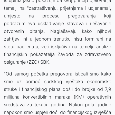
istupima jasno pokazuje da svoj princip djelovanja
temelji na "zastrašivanju, prijetnjama i ucjenama",
umjesto na procesu pregovaranja koji
podrazumijeva usklađivanje stavova i rješavanje
otvorenih pitanja. Naglašavaju kako njihovi
zahtjevi ni u jednom trenutku nisu formirani na
štetu pacijenata, već isključivo na temelju analize
financijskih pokazatelja Zavoda za zdravstveno
osiguranje (ZZO) SBK.
"Od samog početka pregovora isticali smo kako
smo uz pomoć sudskog vještaka ekonomske
struke i financijskog plana došli do brojke od 7,9
milijuna konvertibilnih maraka (KM) operativnih
sredstava za tekuću godinu. Nakon pola godine
napokon smo uspjeli doći do financijskog izvješća