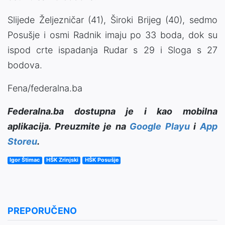
Slijede Željezničar (41), Široki Brijeg (40), sedmo
Posušje i osmi Radnik imaju po 33 boda, dok su
ispod crte ispadanja Rudar s 29 i Sloga s 27
bodova.
Fena/federalna.ba
Federalna.ba dostupna je i kao mobilna
aplikacija. Preuzmite je na
Google Playu
i
App
Storeu
.
Igor Štimac
HŠK Zrinjski
HŠK Posušje
PREPORUČENO