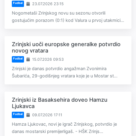
Fudbal
23.07.2026 23:15
Nogometaši Zrinjskog novu su sezonu otvorili
gostujućim porazom (0:1) kod Valura u prvoj utakmici...
Zrinjski uoči europske generalke potvrdio
novog vratara
Fudbal
15.07.2026 09:53
Zrinjski je danas potvrdio angažman Zvonimira
Šubarića, 29-godišnjeg vratara koje je u Mostar st...
Zrinjski iz Basaksehira doveo Hamzu
Ljukavca
Fudbal
09.07.2026 17:11
Hamza Ljukovac, novi je igrač Zrinjskog, potvrdio je
danas mostarski premijerligaš. - HŠK Zrinjs...