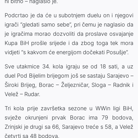
ni bitno – naglasio je.
Podcrtao je da će u subotnjem duelu on i njegovi
igrači “gledati samo sebe“, pri čemu je naglasio da
je igračima morao dozvoliti da proslave osvajanje
Kupa BiH prošle srijede i da zbog toga tek mora
vidjeti “s kakvom će energijom dočekati Posušje“.
Sve utakmice 34. kola igraju se od 18 sati, a uz
duel Pod Bijelim brijegom još se sastaju Sarajevo –
Široki Brijeg, Borac – Željezničar, Sloga – Radnik i
Velež – Rudar.
Tri kola prije završetka sezone u WWin ligi BiH,
svježe okrunjeni prvak Borac ima 79 bodova,
Zrinjski je drugi sa 66, Sarajevo treće s 58, a Velež
četvrti sa 48 bodova.