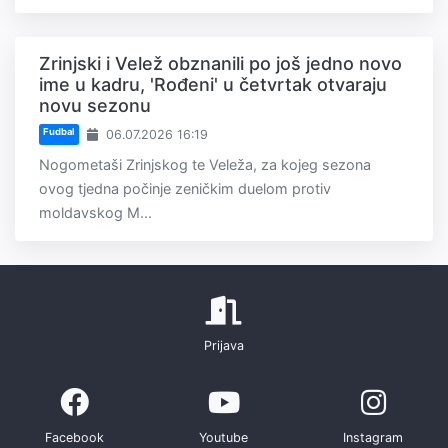
Zrinjski i Velež obznanili po još jedno novo
ime u kadru, 'Rođeni' u četvrtak otvaraju
novu sezonu
Fudbal
06.07.2026 16:19
Nogometaši Zrinjskog te Veleža, za kojeg sezona
ovog tjedna počinje zeničkim duelom protiv
moldavskog M...
Prijava
Facebook
Youtube
Instagram