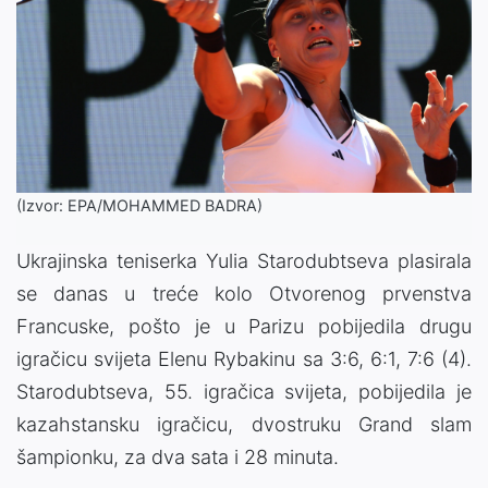
(Izvor: EPA/MOHAMMED BADRA)
Ukrajinska teniserka Yulia Starodubtseva plasirala
se danas u treće kolo Otvorenog prvenstva
Francuske, pošto je u Parizu pobijedila drugu
igračicu svijeta Elenu Rybakinu sa 3:6, 6:1, 7:6 (4).
Starodubtseva, 55. igračica svijeta, pobijedila je
kazahstansku igračicu, dvostruku Grand slam
šampionku, za dva sata i 28 minuta.