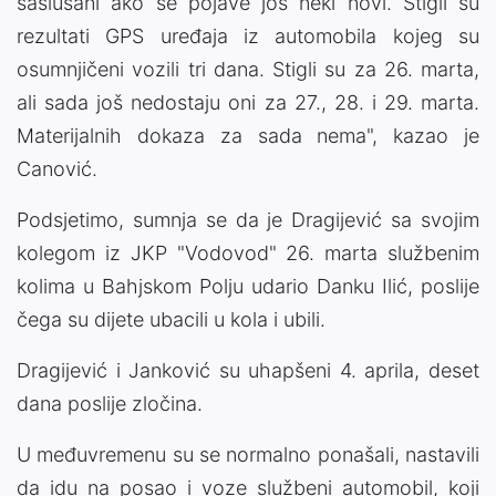
saslušani ako se pojave još neki novi. Stigli su
rezultati GPS uređaja iz automobila kojeg su
osumnjičeni vozili tri dana. Stigli su za 26. marta,
ali sada još nedostaju oni za 27., 28. i 29. marta.
Materijalnih dokaza za sada nema", kazao je
Canović.
Podsjetimo, sumnja se da je Dragijević sa svojim
kolegom iz JKP "Vodovod" 26. marta službenim
kolima u Bahjskom Polju udario Danku Ilić, poslije
čega su dijete ubacili u kola i ubili.
Dragijević i Janković su uhapšeni 4. aprila, deset
dana poslije zločina.
U međuvremenu su se normalno ponašali, nastavili
da idu na posao i voze službeni automobil, koji