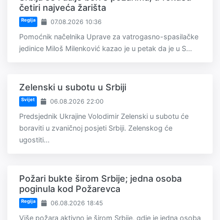
četiri najveća žarišta
Regija
07.08.2026 10:36
Pomoćnik načelnika Uprave za vatrogasno-spasilačke
jedinice Miloš Milenković kazao je u petak da je u S...
Zelenski u subotu u Srbiji
Svijet
06.08.2026 22:00
Predsjednik Ukrajine Volodimir Zelenski u subotu će
boraviti u zvaničnoj posjeti Srbiji. Zelenskog će
ugostiti...
Požari bukte širom Srbije; jedna osoba
poginula kod Požarevca
Regija
06.08.2026 18:45
Više požara aktivno je širom Srbije, gdje je jedna osoba