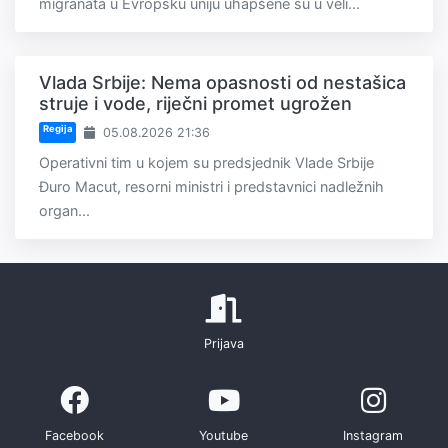
migranata u Evropsku uniju uhapšene su u veli...
Vlada Srbije: Nema opasnosti od nestašica
struje i vode, riječni promet ugrožen
Regija
05.08.2026 21:36
Operativni tim u kojem su predsjednik Vlade Srbije
Đuro Macut, resorni ministri i predstavnici nadležnih
organ...
Prijava
Facebook
Youtube
Instagram