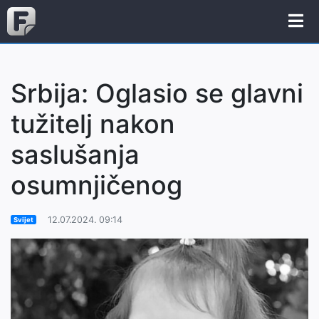
Srbija: Oglasio se glavni
tužitelj nakon
saslušanja
osumnjičenog
12.07.2024. 09:14
Svijet