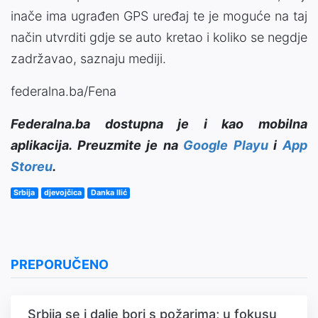
inače ima ugrađen GPS uređaj te je moguće na taj
način utvrditi gdje se auto kretao i koliko se negdje
zadržavao, saznaju mediji.
federalna.ba/Fena
Federalna.ba dostupna je i kao mobilna
aplikacija. Preuzmite je na
Google Playu
i
App
Storeu
.
Srbija
djevojčica
Danka Ilić
PREPORUČENO
Srbija se i dalje bori s požarima; u fokusu