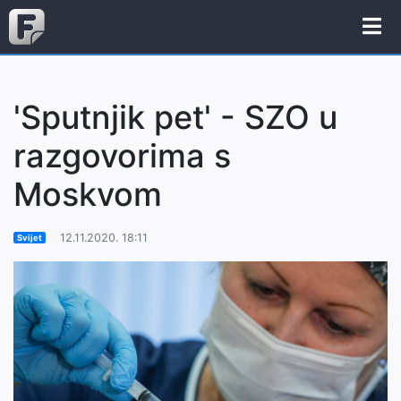
'Sputnjik pet' - SZO u
razgovorima s
Moskvom
12.11.2020. 18:11
Svijet