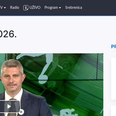
TV
Radio
UŽIVO
Program
Srebrenica
026.
P
Play