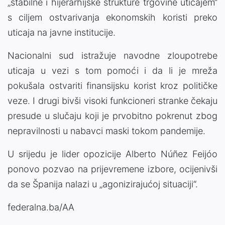
„stabilne i hijerarhijske strukture trgovine uticajem“
s ciljem ostvarivanja ekonomskih koristi preko
uticaja na javne institucije.
Nacionalni sud istražuje navodne zloupotrebe
uticaja u vezi s tom pomoći i da li je mreža
pokušala ostvariti finansijsku korist kroz političke
veze. I drugi bivši visoki funkcioneri stranke čekaju
presude u slučaju koji je prvobitno pokrenut zbog
nepravilnosti u nabavci maski tokom pandemije.
U srijedu je lider opozicije Alberto Núñez Feijóo
ponovo pozvao na prijevremene izbore, ocijenivši
da se Španija nalazi u „agonizirajućoj situaciji“.
federalna.ba/AA