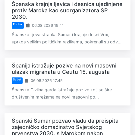
Španska krajnja ljevica i desnica ujedinjene
protiv Maroka kao suorganizatora SP
2030.
Fudbal
06.08.2026 19:41
Španska lijeva stranka Sumar i krajnje desni Vox,
uprkos velikim političkim razlikama, pokrenuli su odv...
Španija istražuje pozive na novi masovni
ulazak migranata u Ceutu 15. augusta
Svijet
06.08.2026 17:45
Španska Civilna garda istražuje pozive koji se šire
društvenim mrežama na novi masovni po...
Španski Sumar pozvao vladu da preispita
zajedničko domaćinstvo Svjetskog
prvenstva 2030. s Marokom nakon