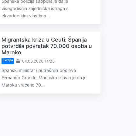
Španska policija saopćila je da je
višegodišnja zajednička istraga s
ekvadorskim vlastima...
Migrantska kriza u Ceuti: Španija
potvrdila povratak 70.000 osoba u
Maroko
Evropa
04.08.2026 14:23
Španski ministar unutrašnjih poslova
Fernando Grande-Marlaska izjavio je da je
Maroku vraćeno 70...