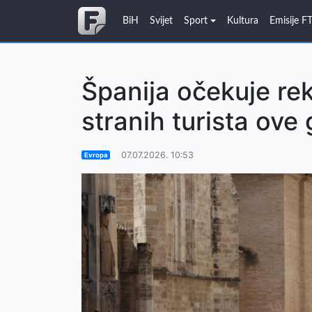
BiH
Svijet
Sport
Kultura
Emisije F
Španija očekuje re
stranih turista ove
07.07.2026. 10:53
Evropa