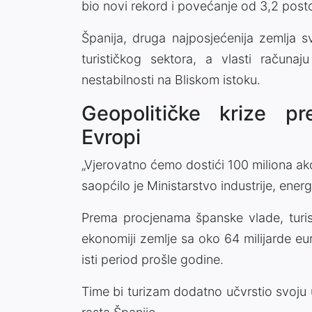
bio novi rekord i povećanje od 3,2 pos
Španija, druga najposjećenija zemlja s
turističkog sektora, a vlasti računa
nestabilnosti na Bliskom istoku.
Geopolitičke krize pr
Evropi
„Vjerovatno ćemo dostići 100 miliona ako
saopćilo je Ministarstvo industrije, energ
Prema procjenama španske vlade, turist
ekonomiji zemlje sa oko 64 milijarde eu
isti period prošle godine.
Time bi turizam dodatno učvrstio svoj