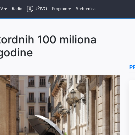
TV
Radio
UŽIVO
Program
Srebrenica
kordnih 100 miliona
 godine
P