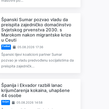
masovni po...
Španski Sumar pozvao vladu da
preispita zajedničko domaćinstvo
Svjetskog prvenstva 2030. s
Marokom nakon migrantske krize
u Ceuti
Fudbal
05.08.2026 17:36
Španski lijevi koalicioni partner Sumar
pozvao je vladu predvođenu socijalistima da
preispita zajedničk...
Španija i Ekvador razbili lanac
krijumčarenja kokaina, uhapšene
44 osobe
Svijet
05.08.2026 14:58