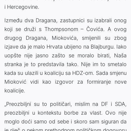
i Hercegovine.
Između dva Dragana, zastupnici su izabrali onog
koji se druži s Thompsonom – Čovića. A ovog
drugog Dragana, Miokovića, smijenili su zbog
izjave da je malo Hrvata ubijeno na Blajburgu. Iako
uopšte nije jasno zašto se moralo birati, Naša
stranka je to predstavila tako. Nije im to smetalo
kada su ulazili u koaliciju sa HDZ-om. Sada smjenu
Mioković vidi kao izgovor za formiranje nove
koalicije.
„Preozbiljni su to političari, mislim na DF i SDA,
preozbiljni u kontekstu borbe za vlast. Ovo nije
moglo doći samo od sebe i skoro sam siguran da
je riječ o nekom prethodnom političkom dogovoru