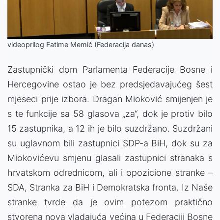
Video
videoprilog Fatime Memić (Federacija danas)
Zastupnički dom Parlamenta Federacije Bosne i
Hercegovine ostao je bez predsjedavajućeg šest
mjeseci prije izbora. Dragan Mioković smijenjen je
s te funkcije sa 58 glasova „za“, dok je protiv bilo
15 zastupnika, a 12 ih je bilo suzdržano. Suzdržani
su uglavnom bili zastupnici SDP-a BiH, dok su za
Miokovićevu smjenu glasali zastupnici stranaka s
hrvatskom odrednicom, ali i opozicione stranke –
SDA, Stranka za BiH i Demokratska fronta. Iz Naše
stranke tvrde da je ovim potezom praktično
stvorena nova vladajuća većina u Federaciji Bosne