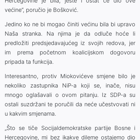
Hercegovine je bila, jeste i ostat će dio ove
većine“, poručio je Bošković.
Jedino ko ne bi mogao činiti većinu bila bi upravo
Naša stranka. Na njima je da odluče hoće li
predložiti predsjedavajućeg iz svojih redova, jer
im prema početnom koalicijskom dogovoru
pripada ta funkcija.
Interesantno, protiv Miokovićeve smjene bilo je
nekoliko zastupnika NiP-a koji se, inače, nisu
mnogo oglašavali o ovom pitanju. Iz SDP-a su
ostali suzdržani te poručili da neće učestvovati ni
u kakvim smjenama.
„Što se tiče Socijaldemokratske partije Bosne i
Hercegovine, mi bez ikakve dileme ostajemo dio