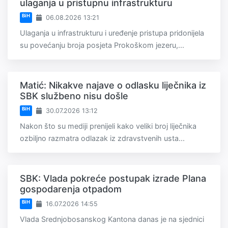
ulaganja u pristupnu infrastrukturu
BiH
06.08.2026 13:21
Ulaganja u infrastrukturu i uređenje pristupa pridonijela
su povećanju broja posjeta Prokoškom jezeru,...
Matić: Nikakve najave o odlasku liječnika iz
SBK službeno nisu došle
BiH
30.07.2026 13:12
Nakon što su mediji prenijeli kako veliki broj liječnika
ozbiljno razmatra odlazak iz zdravstvenih usta...
SBK: Vlada pokreće postupak izrade Plana
gospodarenja otpadom
BiH
16.07.2026 14:55
Vlada Srednjobosanskog Kantona danas je na sjednici