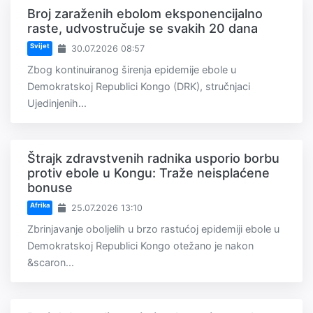
Broj zaraženih ebolom eksponencijalno
raste, udvostručuje se svakih 20 dana
Svijet
30.07.2026 08:57
Zbog kontinuiranog širenja epidemije ebole u
Demokratskoj Republici Kongo (DRK), stručnjaci
Ujedinjenih...
Štrajk zdravstvenih radnika usporio borbu
protiv ebole u Kongu: Traže neisplaćene
bonuse
Afrika
25.07.2026 13:10
Zbrinjavanje oboljelih u brzo rastućoj epidemiji ebole u
Demokratskoj Republici Kongo otežano je nakon
&scaron...