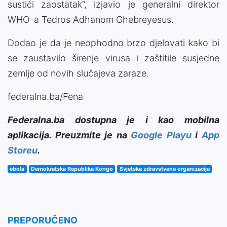
sustići zaostatak“, izjavio je generalni direktor
WHO-a Tedros Adhanom Ghebreyesus.
Dodao je da je neophodno brzo djelovati kako bi
se zaustavilo širenje virusa i zaštitile susjedne
zemlje od novih slučajeva zaraze.
federalna.ba/Fena
Federalna.ba dostupna je i kao mobilna
aplikacija. Preuzmite je na
Google Playu
i
App
Storeu
.
ebola
Demokratska Republika Kongo
Svjetska zdravstvena organizacija
PREPORUČENO