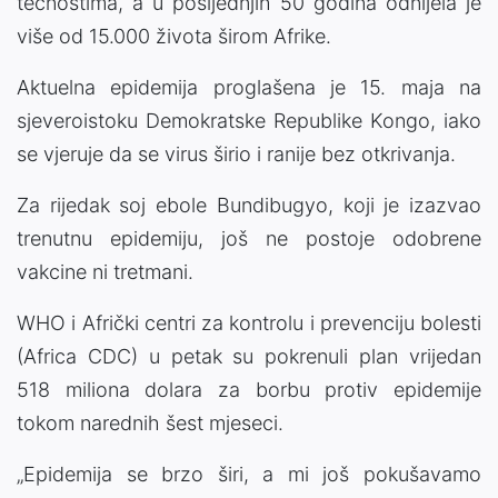
tečnostima, a u posljednjih 50 godina odnijela je
više od 15.000 života širom Afrike.
Aktuelna epidemija proglašena je 15. maja na
sjeveroistoku Demokratske Republike Kongo, iako
se vjeruje da se virus širio i ranije bez otkrivanja.
Za rijedak soj ebole Bundibugyo, koji je izazvao
trenutnu epidemiju, još ne postoje odobrene
vakcine ni tretmani.
WHO i Afrički centri za kontrolu i prevenciju bolesti
(Africa CDC) u petak su pokrenuli plan vrijedan
518 miliona dolara za borbu protiv epidemije
tokom narednih šest mjeseci.
„Epidemija se brzo širi, a mi još pokušavamo