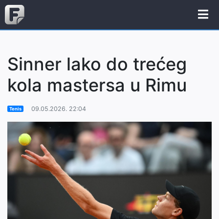
Sinner lako do trećeg
kola mastersa u Rimu
09.05.2026. 22:04
Tenis