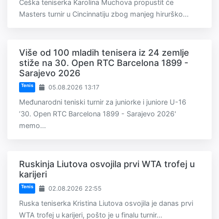
Češka teniserka Karolina Muchova propustit će
Masters turnir u Cincinnatiju zbog manjeg hirurško...
Više od 100 mladih tenisera iz 24 zemlje
stiže na 30. Open RTC Barcelona 1899 -
Sarajevo 2026
Tenis
05.08.2026 13:17
Međunarodni teniski turnir za juniorke i juniore U-16
’30. Open RTC Barcelona 1899 - Sarajevo 2026'
memo...
Ruskinja Liutova osvojila prvi WTA trofej u
karijeri
Tenis
02.08.2026 22:55
Ruska teniserka Kristina Liutova osvojila je danas prvi
WTA trofej u karijeri, pošto je u finalu turnir...