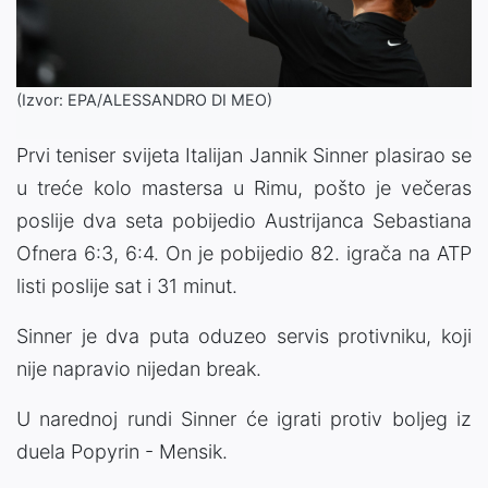
(Izvor: EPA/ALESSANDRO DI MEO)
Prvi teniser svijeta Italijan Jannik Sinner plasirao se
u treće kolo mastersa u Rimu, pošto je večeras
poslije dva seta pobijedio Austrijanca Sebastiana
Ofnera 6:3, 6:4. On je pobijedio 82. igrača na ATP
listi poslije sat i 31 minut.
Sinner je dva puta oduzeo servis protivniku, koji
nije napravio nijedan break.
U narednoj rundi Sinner će igrati protiv boljeg iz
duela Popyrin - Mensik.