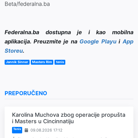
Beta/federalna.ba
Federalna.ba dostupna je i kao mobilna
aplikacija. Preuzmite je na
Google Playu
i
App
Storeu
.
Jannik Sinner
Masters Rim
tenis
PREPORUČENO
Karolina Muchova zbog operacije propušta
i Masters u Cincinnatiju
Tenis
09.08.2026 17:12