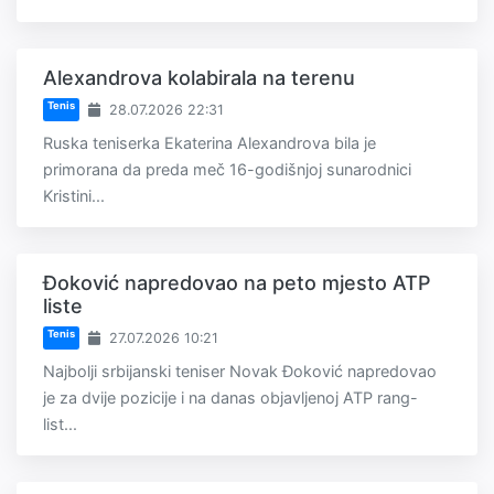
Alexandrova kolabirala na terenu
Tenis
28.07.2026 22:31
Ruska teniserka Ekaterina Alexandrova bila je
primorana da preda meč 16-godišnjoj sunarodnici
Kristini...
Đoković napredovao na peto mjesto ATP
liste
Tenis
27.07.2026 10:21
Najbolji srbijanski teniser Novak Đoković napredovao
je za dvije pozicije i na danas objavljenoj ATP rang-
list...