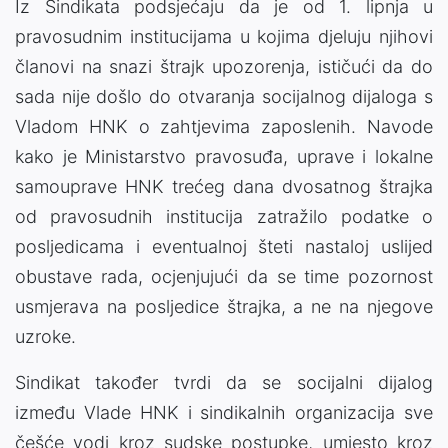
Iz Sindikata podsjećaju da je od 1. lipnja u
pravosudnim institucijama u kojima djeluju njihovi
članovi na snazi štrajk upozorenja, ističući da do
sada nije došlo do otvaranja socijalnog dijaloga s
Vladom HNK o zahtjevima zaposlenih. Navode
kako je Ministarstvo pravosuđa, uprave i lokalne
samouprave HNK trećeg dana dvosatnog štrajka
od pravosudnih institucija zatražilo podatke o
posljedicama i eventualnoj šteti nastaloj uslijed
obustave rada, ocjenjujući da se time pozornost
usmjerava na posljedice štrajka, a ne na njegove
uzroke.
Sindikat također tvrdi da se socijalni dijalog
između Vlade HNK i sindikalnih organizacija sve
češće vodi kroz sudske postupke, umjesto kroz