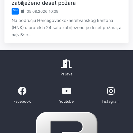
zabilježeno deset požara
BiH
05.08.2026 10:39
Na području Hercegovačko-neretvanskog kantona
(HNK) u protekla 24 sata zabilježeno je deset požara, a
najvi&sc...
Prijava
Facebook
Youtube
Instagram