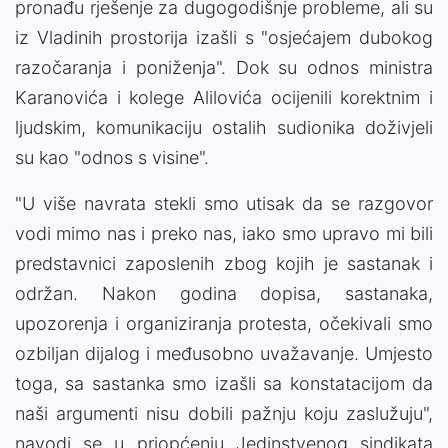
pronađu rješenje za dugogodišnje probleme, ali su
iz Vladinih prostorija izašli s "osjećajem dubokog
razočaranja i poniženja". Dok su odnos ministra
Karanovića i kolege Alilovića ocijenili korektnim i
ljudskim, komunikaciju ostalih sudionika doživjeli
su kao "odnos s visine".
"U više navrata stekli smo utisak da se razgovor
vodi mimo nas i preko nas, iako smo upravo mi bili
predstavnici zaposlenih zbog kojih je sastanak i
održan. Nakon godina dopisa, sastanaka,
upozorenja i organiziranja protesta, očekivali smo
ozbiljan dijalog i međusobno uvažavanje. Umjesto
toga, sa sastanka smo izašli sa konstatacijom da
naši argumenti nisu dobili pažnju koju zaslužuju",
navodi se u priopćenju Jedinstvenog sindikata