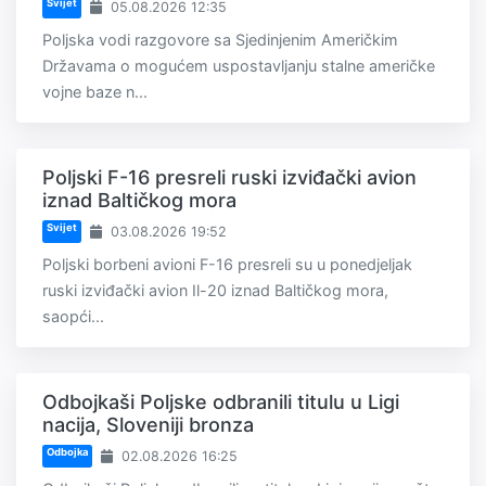
Svijet
05.08.2026 12:35
Poljska vodi razgovore sa Sjedinjenim Američkim
Državama o mogućem uspostavljanju stalne američke
vojne baze n...
Poljski F-16 presreli ruski izviđački avion
iznad Baltičkog mora
Svijet
03.08.2026 19:52
Poljski borbeni avioni F-16 presreli su u ponedjeljak
ruski izviđački avion Il-20 iznad Baltičkog mora,
saopći...
Odbojkaši Poljske odbranili titulu u Ligi
nacija, Sloveniji bronza
Odbojka
02.08.2026 16:25