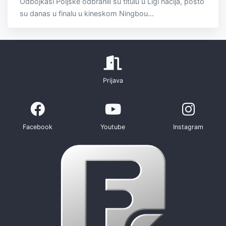
Odbojkaši Poljske odbranili su titulu u Ligi nacija, pošto
su danas u finalu u kineskom Ningbou...
Prijava
Facebook
Youtube
Instagram