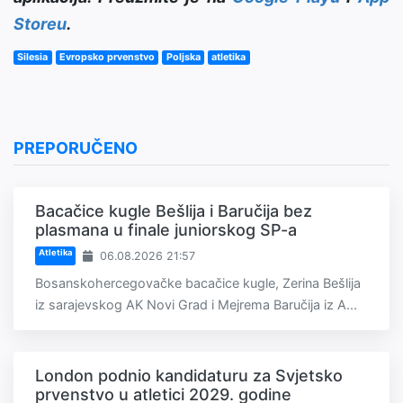
Storeu
.
Silesia
Evropsko prvenstvo
Poljska
atletika
PREPORUČENO
Bacačice kugle Bešlija i Baručija bez
plasmana u finale juniorskog SP-a
Atletika
06.08.2026 21:57
Bosanskohercegovačke bacačice kugle, Zerina Bešlija
iz sarajevskog AK Novi Grad i Mejrema Baručija iz A...
London podnio kandidaturu za Svjetsko
prvenstvo u atletici 2029. godine