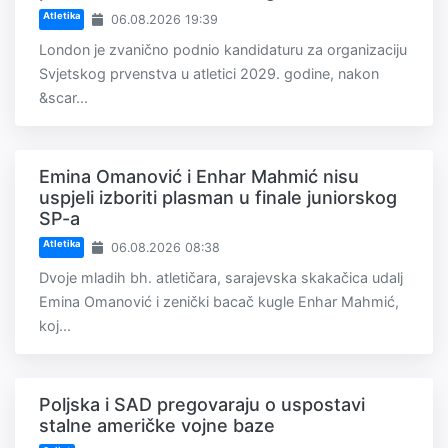
Atletika
06.08.2026 19:39
London je zvanično podnio kandidaturu za organizaciju
Svjetskog prvenstva u atletici 2029. godine, nakon
&scar...
Emina Omanović i Enhar Mahmić nisu
uspjeli izboriti plasman u finale juniorskog
SP-a
Atletika
06.08.2026 08:38
Dvoje mladih bh. atletičara, sarajevska skakačica udalj
Emina Omanović i zenički bacač kugle Enhar Mahmić,
koj...
Poljska i SAD pregovaraju o uspostavi
stalne američke vojne baze