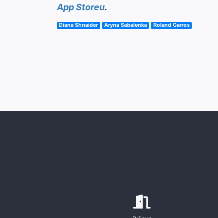
App Storeu
.
Diana Shnaider
Aryna Sabalenka
Roland Garros