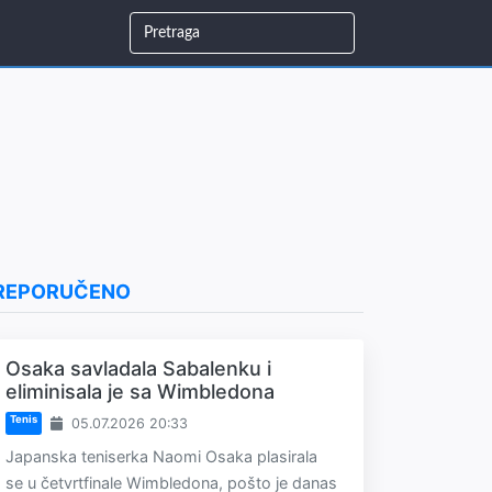
REPORUČENO
Osaka savladala Sabalenku i
eliminisala je sa Wimbledona
Tenis
05.07.2026 20:33
Japanska teniserka Naomi Osaka plasirala
se u četvrtfinale Wimbledona, pošto je danas