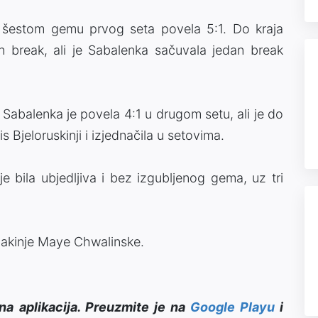
 šestom gemu prvog seta povela 5:1. Do kraja
an break, ali je Sabalenka sačuvala jedan break
balenka je povela 4:1 u drugom setu, ali je do
s Bjeloruskinji i izjednačila u setovima.
e bila ubjedljiva i bez izgubljenog gema, uz tri
oljakinje Maye Chwalinske.
na aplikacija. Preuzmite je na
Google Playu
i