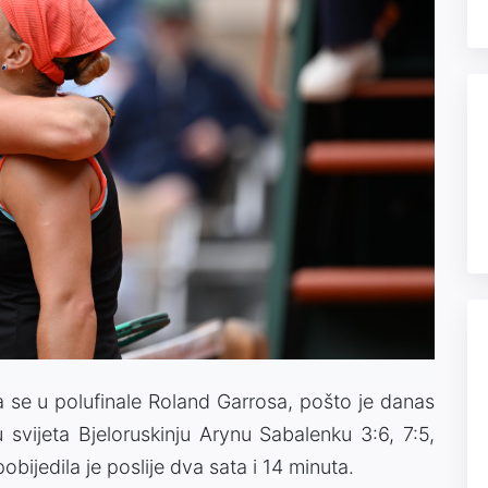
a se u polufinale Roland Garrosa, pošto je danas
ku svijeta Bjeloruskinju Arynu Sabalenku 3:6, 7:5,
pobijedila je poslije dva sata i 14 minuta.