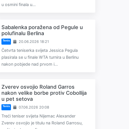
u osmini finala u...
Sabalenka poražena od Pegule u
polufinalu Berlina
Tenis
20.06.2026 18:21
Četvrta teniserka svijeta Jessica Pegula
plasirala se u finale WTA turnira u Berlinu
nakon pobjede nad prvom i...
Zverev osvojio Roland Garros
nakon velike borbe protiv Cobollija
u pet setova
Tenis
07.06.2026 20:08
Treći teniser svijeta Nijemac Alexander
Zverev osvojio je titulu na Roland Garrosu,