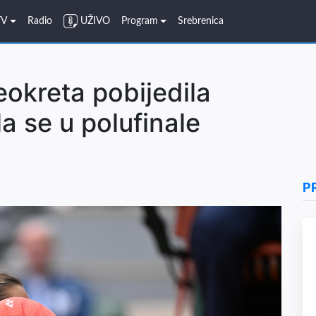
TV
Radio
UŽIVO
Program
Srebrenica
eokreta pobijedila
la se u polufinale
P