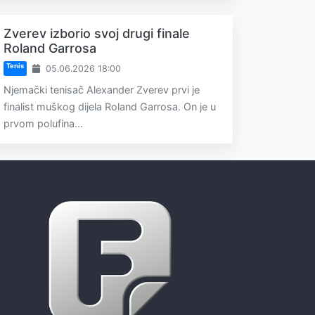
Zverev izborio svoj drugi finale
Roland Garrosa
Tenis
05.06.2026 18:00
Njemački tenisač Alexander Zverev prvi je
finalist muškog dijela Roland Garrosa. On je u
prvom polufina...