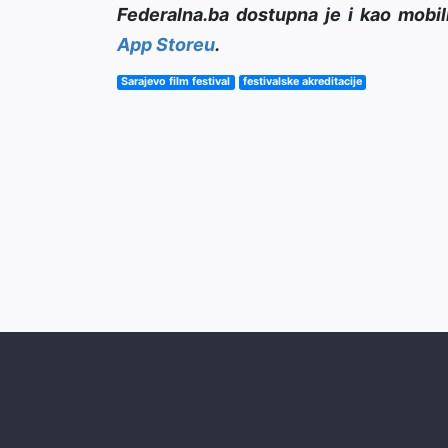
Federalna.ba dostupna je i kao mobil
App Storeu
.
Sarajevo film festival
festivalske akreditacije