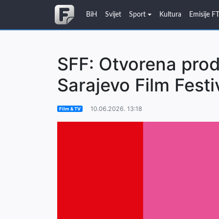
BiH
Svijet
Sport
Kultura
Emisije F
SFF: Otvorena proda
Sarajevo Film Festi
10.06.2026. 13:18
Film & TV