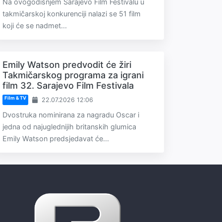
Na ovogodišnjem Sarajevo Film Festivalu u
takmičarskoj konkurenciji nalazi se 51 film
koji će se nadmet...
Emily Watson predvodit će žiri
Takmičarskog programa za igrani
film 32. Sarajevo Film Festivala
Film & TV
22.07.2026 12:06
Dvostruka nominirana za nagradu Oscar i
jedna od najuglednijih britanskih glumica
Emily Watson predsjedavat će...