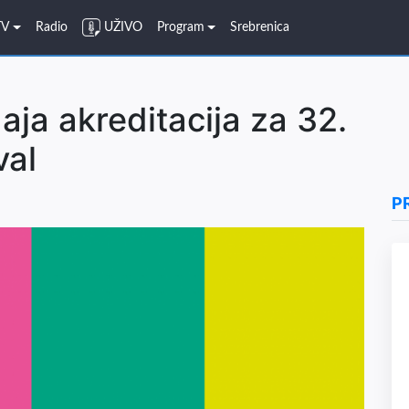
TV
Radio
UŽIVO
Program
Srebrenica
ja akreditacija za 32.
val
P