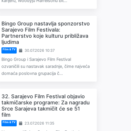
karijeru, Woodyju Harrelsonu bit...
Bingo Group nastavlja sponzorstvo
Sarajevo Film Festivala:
Partnerstvo koje kulturu približava
ljudima
Film & TV
30.07.2026 10:37
Bingo Group i Sarajevo Film Festival
ozvaničili su nastavak saradnje, čime najveća
domaća poslovna grupacija č...
32. Sarajevo Film Festival objavio
takmičarske programe: Za nagradu
Srce Sarajeva takmičit će se 51
film
Film & TV
23.07.2026 11:35