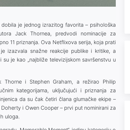
 dobila je jednog izrazitog favorita – psihološka
utora
Jack Thornea
, predvodi nominacije za
o 11 priznanja. Ova Netflixova serija, koja prati
e izazvala snažne reakcije publike i kritike, a
i su je kao „najbliže televizijskom savršenstvu u
k Thorne
i
Stephen Graham
, a režirao
Philip
jučnim kategorijama, uključujući i priznanja za
njenica da su čak četiri člana glumačke ekipe –
n Doherty
i
Owen Cooper
– prvi put nominirani za
h uloga.
nagradu „Memorable Moment“, jedinu kategoriju o