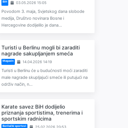
BiH
03.05.2026 15:05
Povodom 3. maja, Svjetskog dana slobode
medija, Društvo novinara Bosne i
Hercegovine dodijelilo je dana...
Turisti u Berlinu mogli bi zaraditi
nagrade sakupljanjem smeća
Magazin
14.04.2026 14:19
Turisti u Berlinu će u budućnosti moći zaraditi
male nagrade skupljajući smeće ili putujući na
održiv način, n...
Karate savez BiH dodijelio
priznanja sportistima, trenerima i
sportskim radnicima
Borilački sportovi
25.02.2026 20:53