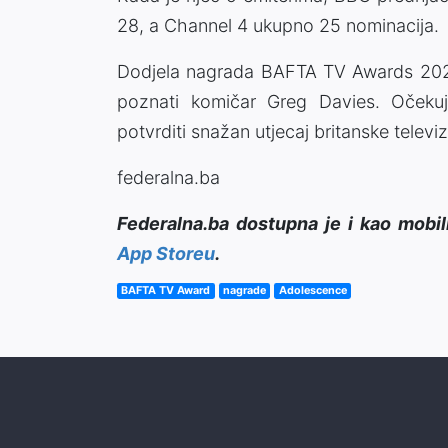
28, a
Channel 4
ukupno 25 nominacija.
Dodjela nagrada
BAFTA TV Awards
202
poznati komičar
Greg Davies
. Očeku
potvrditi snažan utjecaj britanske televi
federalna.ba
Federalna.ba dostupna je i kao mobil
App Storeu
.
BAFTA TV Award
nagrade
Adolescence