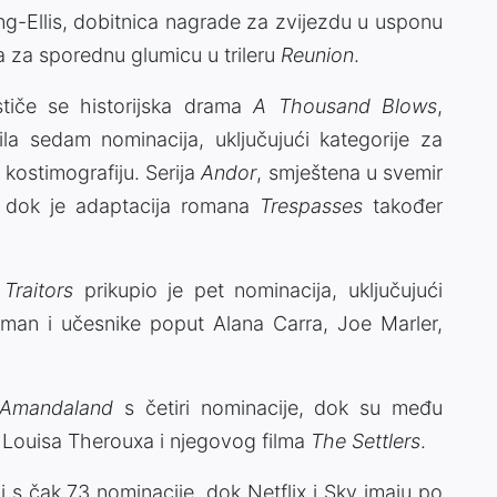
g-Ellis
, dobitnica nagrade za zvijezdu u usponu
 za sporednu glumicu u trileru
Reunion
.
tiče se historijska drama
A Thousand Blows
,
ila sedam nominacija, uključujući kategorije za
 kostimografiju. Serija
Andor
, smještena u svemir
a, dok je adaptacija romana
Trespasses
također
Traitors
prikupio je pet nominacija, uključujući
eman
i učesnike poput
Alana Carra
,
Joe Marler
,
Amandaland
s četiri nominacije, dok su među
t
Louisa Therouxa
i njegovog filma
The Settlers
.
i s čak 73 nominacije, dok
Netflix
i
Sky
imaju po