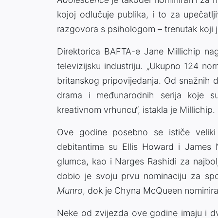
kojoj odlučuje publika, i to za upečatl
razgovora s psihologom – trenutak koji je
Direktorica BAFTA-e
Jane Millichip
nagl
televizijsku industriju. „Ukupno 124 n
britanskog pripovijedanja. Od snažnih
drama i međunarodnih serija koje su 
kreativnom vrhuncu“, istakla je Millichip.
Ove godine posebno se ističe velik
debitantima su
Ellis Howard
i
James 
glumca, kao i
Narges Rashidi
za najbol
dobio je svoju prvu nominaciju za sp
Munro
, dok je
Chyna McQueen
nominira
Neke od zvijezda ove godine imaju i d