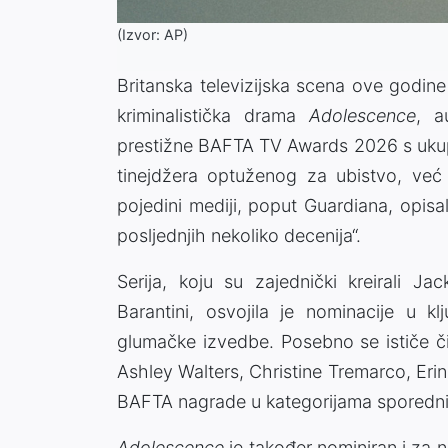
(Izvor: AP)
Britanska televizijska scena ove godine
kriminalistička drama
Adolescence
, a
prestižne
BAFTA TV Awards
2026 s ukupn
tinejdžera optuženog za ubistvo, već j
pojedini mediji, poput Guardiana, opisal
posljednjih nekoliko decenija“.
Serija, koju su zajednički kreirali
Jac
Barantini
, osvojila je nominacije u kl
glumačke izvedbe. Posebno se ističe či
Ashley Walters
,
Christine Tremarco
,
Eri
BAFTA nagrade u kategorijama sporedni
Adolescence
je također nominiran i za 