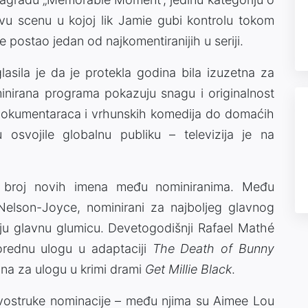
jivu scenu u kojoj lik Jamie gubi kontrolu tokom
 postao jedan od najkomentiranijih u seriji.
asila je da je protekla godina bila izuzetna za
ominirana programa pokazuju snagu i originalnost
 dokumentaraca i vrhunskih komedija do domaćih
osvojile globalnu publiku – televizija je na
i broj novih imena među nominiranima. Među
Nelson-Joyce
, nominirani za najboljeg glavnog
ju glavnu glumicu. Devetogodišnji
Rafael Mathé
orednu ulogu u adaptaciji
The Death of Bunny
na za ulogu u krimi drami
Get Millie Black
.
vostruke nominacije – među njima su
Aimee Lou