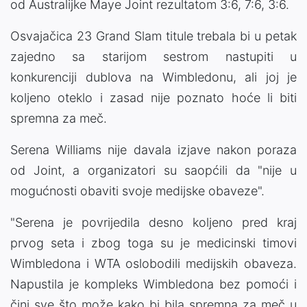
od Australijke Maye Joint rezultatom 3:6, 7:6, 3:6.
Osvajačica 23 Grand Slam titule trebala bi u petak
zajedno sa starijom sestrom nastupiti u
konkurenciji dublova na Wimbledonu, ali joj je
koljeno oteklo i zasad nije poznato hoće li biti
spremna za meč.
Serena Williams nije davala izjave nakon poraza
od Joint, a organizatori su saopćili da "nije u
mogućnosti obaviti svoje medijske obaveze".
"Serena je povrijedila desno koljeno pred kraj
prvog seta i zbog toga su je medicinski timovi
Wimbledona i WTA oslobodili medijskih obaveza.
Napustila je kompleks Wimbledona bez pomoći i
čini sve što može kako bi bila spremna za meč u