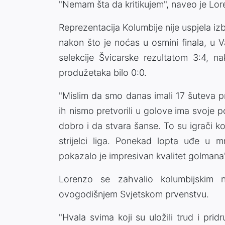
"Nemam šta da kritikujem", naveo je Lor
Reprezentacija Kolumbije nije uspjela iz
nakon što je noćas u osmini finala, u 
selekcije Švicarske rezultatom 3:4, na
produžetaka bilo 0:0.
"Mislim da smo danas imali 17 šuteva p
ih nismo pretvorili u golove ima svoje 
dobro i da stvara šanse. To su igrači ko
strijelci liga. Ponekad lopta uđe u
pokazalo je impresivan kvalitet golmana"
Lorenzo se zahvalio kolumbijskim n
ovogodišnjem Svjetskom prvenstvu.
"Hvala svima koji su uložili trud i prid