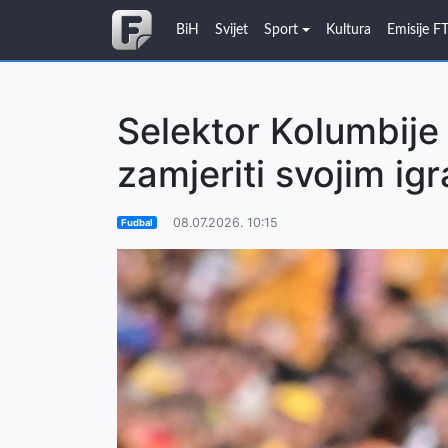
BiH
Svijet
Sport
Kultura
Emisije F
Selektor Kolumbij
zamjeriti svojim ig
08.07.2026. 10:15
Fudbal