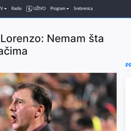
TV
Radio
UŽIVO
Program
Srebrenica
e Lorenzo: Nemam šta
račima
P