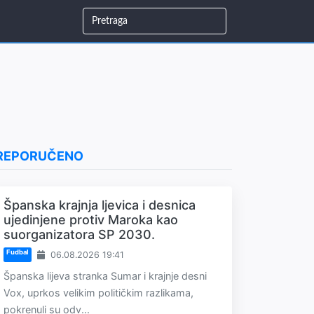
REPORUČENO
Španska krajnja ljevica i desnica
ujedinjene protiv Maroka kao
suorganizatora SP 2030.
Fudbal
06.08.2026 19:41
Španska lijeva stranka Sumar i krajnje desni
Vox, uprkos velikim političkim razlikama,
pokrenuli su odv...