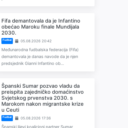
Fifa demantovala da je Infantino
obećao Maroku finale Mundijala
2030.
Fudbal
05.08.2026 20:42
Međunarodna fudbalska federacija (Fifa)
demantovala je danas navode da je njen
predsjednik Gianni Infantino ob...
Španski Sumar pozvao vladu da
preispita zajedničko domaćinstvo
Svjetskog prvenstva 2030. s
Marokom nakon migrantske krize
u Ceuti
Fudbal
05.08.2026 17:36
Španski lijevi koalicioni partner Sumar