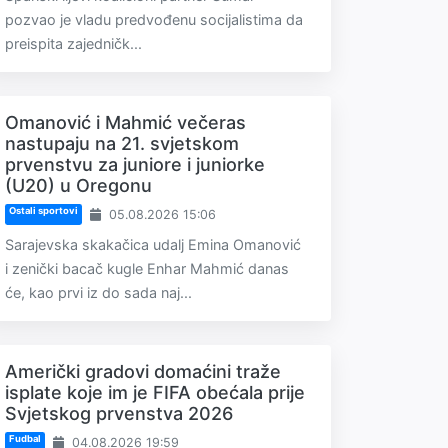
pozvao je vladu predvođenu socijalistima da
preispita zajedničk...
Omanović i Mahmić večeras
nastupaju na 21. svjetskom
prvenstvu za juniore i juniorke
(U20) u Oregonu
Ostali sportovi
05.08.2026 15:06
Sarajevska skakačica udalj Emina Omanović
i zenički bacač kugle Enhar Mahmić danas
će, kao prvi iz do sada naj...
Američki gradovi domaćini traže
isplate koje im je FIFA obećala prije
Svjetskog prvenstva 2026
Fudbal
04.08.2026 19:59