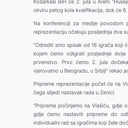
Košarkaši BiH će 2. jula u Areni “Huseji
okviru petog kola kvalifikacija, dok će 6.
Na konferenciji za medije povodom pr
reprezentaciju očekuju posljednja dva s
“Odredili smo spisak od 16 igrača koji ć
kojem ćemo odigrati posljednje dvije 
prvenstvo. Prvo ćemo 2. jula dočekat
vjerovatno u Beogradu, u Srbiji“ rekao je
Pripreme reprezentacije počet će na Vl
čega slijedi nastavak rada u Zenici.
“Pripreme počinjemo na Vlašiću, gdje 
gdje ćemo nastaviti pripreme do od
individualni rad sa igračima koji žele doć