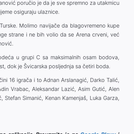
ović poručio je da je sve spremno za utakmicu
ijeme osiguraju ulaznice.
 Turske. Molimo navijače da blagovremeno kupe
druge strane i ne bih volio da se Arena crveni, već
nović.
 vodeća u grupi C sa maksimalnih osam bodova,
t, dok je Švicarska posljednja sa četiri boda.
ini 16 igrača i to Adnan Arslanagić, Darko Talić,
din Vrabac, Aleksandar Lazić, Asim Gutić, Alen
ć, Stefan Simanić, Kenan Kamenjaš, Luka Garza,