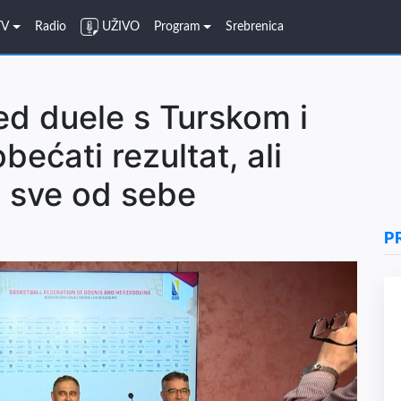
TV
Radio
UŽIVO
Program
Srebrenica
ed duele s Turskom i
ećati rezultat, ali
 sve od sebe
P