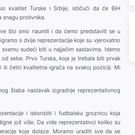
io kvalitet Turske i Srbije, ističući da će BiH
a snagu protivnika.
ve što smo naumili i da ćemo predstaviti se u
 igramo s dvije reprezentacije koje su vjerovatno
 svemu sudeći biti u najjačim sastavima. Idemo
 od sebe. Prvo Turska, koja je trebala biti prvak
li četiri kvalitetna igrača na svakoj poziciji. Mi
nog štaba nastavak izgradnje reprezentativnog
ezentacije i iskoristiti i fudbalsku groznicu koja
gne još više. Da vide reprezentativci koliko su
neracije koje dolaze. Moramo uraditi sve da se