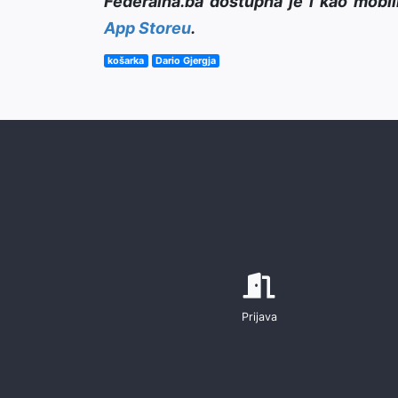
Federalna.ba dostupna je i kao mobil
App Storeu
.
košarka
Dario Gjergja
Prijava