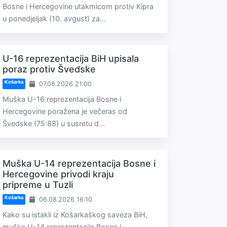
Bosne i Hercegovine utakmicom protiv Kipra
u ponedjeljak (10. avgust) za...
U-16 reprezentacija BiH upisala
poraz protiv Švedske
Košarka
07.08.2026 21:00
Muška U-16 reprezentacija Bosne i
Hercegovine poražena je večeras od
Švedske (75:88) u susretu d...
Muška U-14 reprezentacija Bosne i
Hercegovine privodi kraju
pripreme u Tuzli
Košarka
06.08.2026 16:10
Kako su istakli iz Košarkaškog saveza BiH,
muška U-14 reprezentacija Bosne i