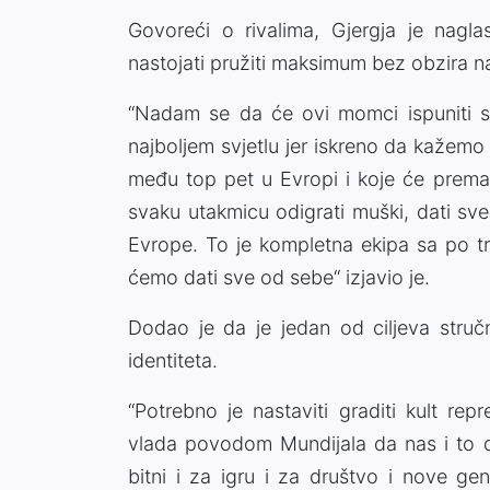
Govoreći o rivalima, Gjergja je naglas
nastojati pružiti maksimum bez obzira n
“Nadam se da će ovi momci ispuniti s
najboljem svjetlu jer iskreno da kažemo
među top pet u Evropi i koje će prema
svaku utakmicu odigrati muški, dati sve
Evrope. To je kompletna ekipa sa po tri i
ćemo dati sve od sebe“ izjavio je.
Dodao je da je jedan od ciljeva struč
identiteta.
“Potrebno je nastaviti graditi kult repr
vlada povodom Mundijala da nas i to di
bitni i za igru i za društvo i nove ge