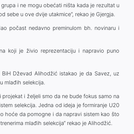
 grupa i ne mogu obećati ništa kada je rezultat u
d sebe u ove dvije utakmice“, rekao je Gjergja.
odao počast nedavno preminulom bh. novinaru i
a koji je živio reprezentaciju i napravio puno
.
 BiH Dževad Alihodžić istakao je da Savez, uz
ju mlađih selekcija.
i projekat i željeli smo da ne bude fokus samo na
sistem selekcija. Jedna od ideja je formiranje U20
o što hoće da pomogne i da napravi sistem kao što
s trenerima mlađih selekcija“ rekao je Alihodžić.