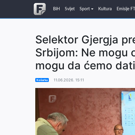
BiH
Svijet
Sport
Kultura
Emisije F
Selektor Gjergja pr
Srbijom: Ne mogu ob
mogu da ćemo dati
11.06.2026. 15:11
Košarka