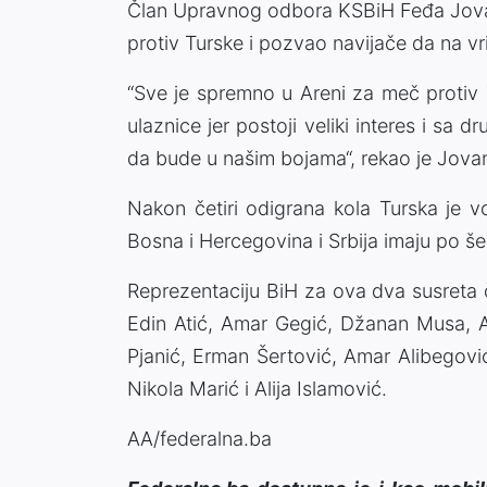
Član Upravnog odbora KSBiH Feđa Jovan
protiv Turske i pozvao navijače da na vr
“Sve je spremno u Areni za meč protiv
ulaznice jer postoji veliki interes i sa 
da bude u našim bojama“, rekao je Jova
Nakon četiri odigrana kola Turska je
Bosna i Hercegovina i Srbija imaju po šes
Reprezentaciju BiH za ova dva susreta č
Edin Atić, Amar Gegić, Džanan Musa, A
Pjanić, Erman Šertović, Amar Alibegovi
Nikola Marić i Alija Islamović.
AA/federalna.ba