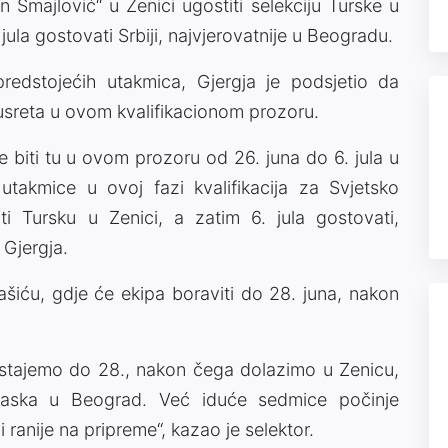
n Smajlović“ u Zenici ugostiti selekciju Turske u
 jula gostovati Srbiji, najvjerovatnije u Beogradu.
edstojećih utakmica, Gjergja je podsjetio da
usreta u ovom kvalifikacionom prozoru.
e biti tu u ovom prozoru od 26. juna do 6. jula u
utakmice u ovoj fazi kvalifikacija za Svjetsko
i Tursku u Zenici, a zatim 6. jula gostovati,
 Gjergja.
ašiću, gdje će ekipa boraviti do 28. juna, nakon
ostajemo do 28., nakon čega dolazimo u Zenicu,
laska u Beograd. Već iduće sedmice počinje
i ranije na pripreme“, kazao je selektor.